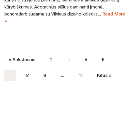
kūrybiškumas. Acetatinius siūlus gaminanti įmonė,
bendradarbiaudama su Vilniaus dizaino kolegija…
Read More
»
« Ankstesnis
1
…
5
6
7
8
9
…
11
Kitas »