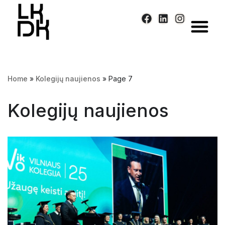
Skip
to
content
Home
»
Kolegijų naujienos
»
Page 7
Kolegijų naujienos