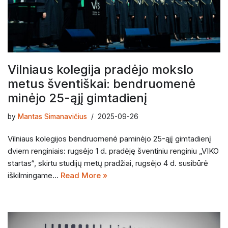
Vilniaus kolegija pradėjo mokslo
metus šventiškai: bendruomenė
minėjo 25-ąjį gimtadienį
by
Mantas Simanavičius
2025-09-26
Vilniaus kolegijos bendruomenė paminėjo 25-ąjį gimtadienį
dviem renginiais: rugsėjo 1 d. pradėję šventiniu renginiu „VIKO
startas“, skirtu studijų metų pradžiai, rugsėjo 4 d. susibūrė
iškilmingame…
Read More »