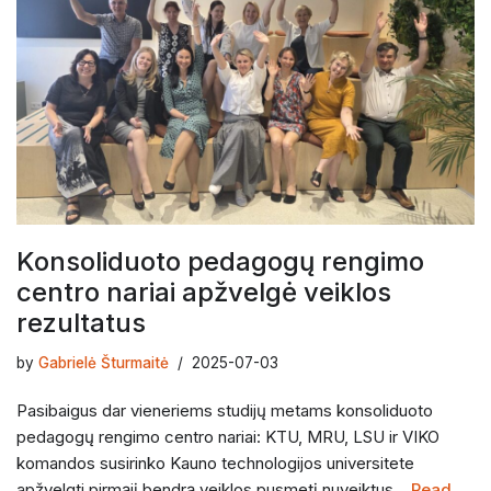
Konsoliduoto pedagogų rengimo
centro nariai apžvelgė veiklos
rezultatus
by
Gabrielė Šturmaitė
2025-07-03
Pasibaigus dar vieneriems studijų metams konsoliduoto
pedagogų rengimo centro nariai: KTU, MRU, LSU ir VIKO
komandos susirinko Kauno technologijos universitete
apžvelgti pirmąjį bendrą veiklos pusmetį nuveiktus…
Read