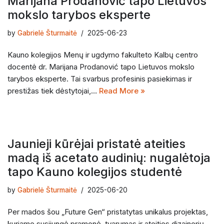
Marijana Prodanović tapo Lietuvos
mokslo tarybos eksperte
by
Gabrielė Šturmaitė
2025-06-23
Kauno kolegijos Menų ir ugdymo fakulteto Kalbų centro
docentė dr. Marijana Prodanović tapo Lietuvos mokslo
tarybos eksperte. Tai svarbus profesinis pasiekimas ir
prestižas tiek dėstytojai,…
Read More »
Jaunieji kūrėjai pristatė ateities
madą iš acetato audinių: nugalėtoja
tapo Kauno kolegijos studentė
by
Gabrielė Šturmaitė
2025-06-20
Per mados šou „Future Gen“ pristatytas unikalus projektas,
kuriame susijungė pramonė, tvarumas ir ateities dizainerių