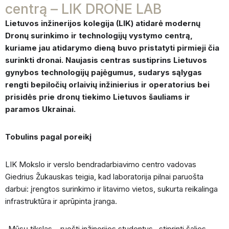
centrą – LIK DRONE LAB
Lietuvos inžinerijos kolegija (LIK) atidarė modernų
Dronų surinkimo ir technologijų vystymo centrą,
kuriame jau atidarymo dieną buvo pristatyti pirmieji čia
surinkti dronai. Naujasis centras sustiprins Lietuvos
gynybos technologijų pajėgumus, sudarys sąlygas
rengti bepiločių orlaivių inžinierius ir operatorius bei
prisidės prie dronų tiekimo Lietuvos šauliams ir
paramos Ukrainai.
Tobulins pagal poreikį
LIK Mokslo ir verslo bendradarbiavimo centro vadovas
Giedrius Žukauskas teigia, kad laboratorija pilnai paruošta
darbui: įrengtos surinkimo ir litavimo vietos, sukurta reikalinga
infrastruktūra ir aprūpinta įranga.
„Mūsų tikslas – ruošti inžinerijos studentus, stiprinti šalies