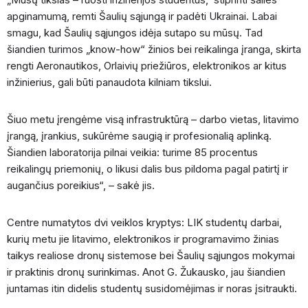
apginamumą, remti Šaulių sąjungą ir padėti Ukrainai. Labai
smagu, kad Šaulių sąjungos idėja sutapo su mūsų. Tad
šiandien turimos „know-how“ žinios bei reikalinga įranga, skirta
rengti Aeronautikos, Orlaivių priežiūros, elektronikos ar kitus
inžinierius, gali būti panaudota kilniam tikslui.
Šiuo metu įrengėme visą infrastruktūrą – darbo vietas, litavimo
įrangą, įrankius, sukūrėme saugią ir profesionalią aplinką.
Šiandien laboratorija pilnai veikia: turime 85 procentus
reikalingų priemonių, o likusi dalis bus pildoma pagal patirtį ir
augančius poreikius“, – sakė jis.
Centre numatytos dvi veiklos kryptys: LIK studentų darbai,
kurių metu jie litavimo, elektronikos ir programavimo žinias
taikys realiose dronų sistemose bei Šaulių sąjungos mokymai
ir praktinis dronų surinkimas. Anot G. Žukausko, jau šiandien
juntamas itin didelis studentų susidomėjimas ir noras įsitraukti.