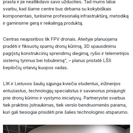
prasta ir jie neatlikdavo savo užduoties. Tad mums labai
svarbu, kad šiame centre bus dirbama su kokybiškais
komponentais, turėsime profesionalią infrastruktūrą, metodiką
ir gaminsime gerą ir reikalingą produktą.
Centras neapsiribos tik FPV dronais. Ateityje planuojama
pradėti ir fiksuotų sparnų dronų kūrimą, 3D spausdinimu
pagrįstų konstrukcinių sprendimų diegimą, ryšio ir telemetrijos
sistemų tyrimus bei tobulinimą“, – planus pristatė LŠS
bepiločių orlaivių kuopos vadas.
LIK ir Lietuvos šaulių sąjunga kviečia studentus, inžinerijos
entuziastus, technologijų specialistus ir savanorius prisijungti
prie dronų kūrimo ir vystymo iniciatyvų. Partnerystei svarbus
tiek praktinis įsitraukimas, tiek verslo bendruomenės parama,
kuri gali tiesiogiai prisidėti prie šalies technologinio atsparumo.