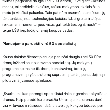
tikimės pagaminti daugiau nei 200 vienetų. Žvelgiant Ukrainos
mastu, tai nedidelis skaičius, tačiau mokymosi tikslais šiuo
metu jo visiškai pakanka. Taip pat nėra prasmės sandėliuoti jų
tūkstančiais, nes technologijos keičiasi labai greitai ir atėjus
reikiamam momentui juos visus gali tekti tiesiog išmesti“, –
teigė LŠS bepiločių orlaivių kuopos vadas.
Planuojama paruošti virš 50 specialistų
Kauno rinktinė šiemet planuoja paruošti daugiau nei 50 FPV
dronų inžinerijos ir pilotavimo specialistų. Jų mokymų
programa apims ne tik dronų konstravimą, bet ir jų
programavimą, ryšio sistemų supratimą, taktinį panaudojimą ir
pilotavimą įvairiose aplinkose.
„Svarbu tai, kad parengti specialistai rinks ir gamins kokybiškus
dronus. Kaip parodė karo pradžia Ukrainoje, kai dronus darė
visi virtuvėse ir rūsiuose, dažnu atveju jų kokybė būdavo per