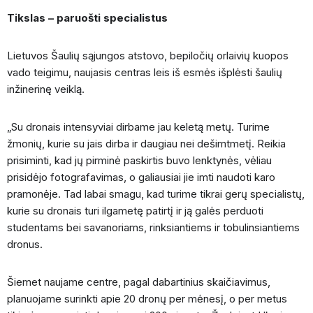
Tikslas – paruošti specialistus
Lietuvos Šaulių sąjungos atstovo, bepiločių orlaivių kuopos
vado teigimu, naujasis centras leis iš esmės išplėsti šaulių
inžinerinę veiklą.
„Su dronais intensyviai dirbame jau keletą metų. Turime
žmonių, kurie su jais dirba ir daugiau nei dešimtmetį. Reikia
prisiminti, kad jų pirminė paskirtis buvo lenktynės, vėliau
prisidėjo fotografavimas, o galiausiai jie imti naudoti karo
pramonėje. Tad labai smagu, kad turime tikrai gerų specialistų,
kurie su dronais turi ilgametę patirtį ir ją galės perduoti
studentams bei savanoriams, rinksiantiems ir tobulinsiantiems
dronus.
Šiemet naujame centre, pagal dabartinius skaičiavimus,
planuojame surinkti apie 20 dronų per mėnesį, o per metus