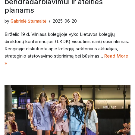
bendradarbiavimui ir ateities
planams
by
Gabrielė Šturmaitė
2025-06-20
Birželio 19 d. Vilniaus kolegijoje vyko Lietuvos kolegijų
direktorių konferencijos (LKDK) visuotinis narių susirinkimas.
Renginyje diskutuota apie kolegijų sektoriaus aktualijas,
strateginio atstovavimo stiprinimą bei būsimas…
Read More
»