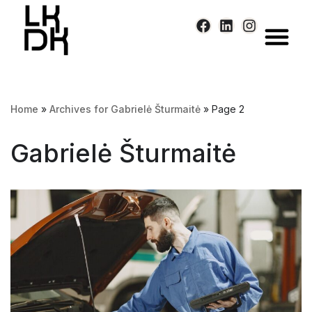
Skip
to
content
Home
»
Archives for Gabrielė Šturmaitė
»
Page 2
Gabrielė Šturmaitė