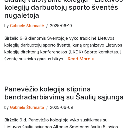
kolegijų darbuotojų sporto šventės
nugalėtoja
by
Gabrielė Šturmaitė
2025-06-10
Birželio 6–8 dienomis Šventojoje vyko tradicinė Lietuvos
kolegijų darbuotojų sporto šventė, kurią organizavo Lietuvos
kolegijų direktorių konferencijos (LKDK) Sporto komitetas. Į
šventę susirinko gausus būrys…
Read More »
Panevėžio kolegija stiprina
bendradarbiavimą su Šaulių sąjunga
by
Gabrielė Šturmaitė
2025-06-09
Birželio 9 d. Panevėžio kolegijoje vyko susitikimas su
Lietuvos šaulių sąjungos Alfonso Smetonos šaulių 5-osios