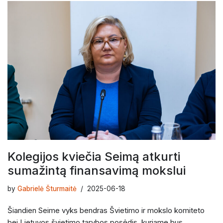
Kolegijos kviečia Seimą atkurti
sumažintą finansavimą mokslui
by
Gabrielė Šturmaitė
2025-06-18
Šiandien Seime vyks bendras Švietimo ir mokslo komiteto
bei Lietuvos švietimo tarybos posėdis, kuriame bus