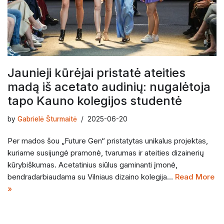
Jaunieji kūrėjai pristatė ateities
madą iš acetato audinių: nugalėtoja
tapo Kauno kolegijos studentė
by
Gabrielė Šturmaitė
2025-06-20
Per mados šou „Future Gen“ pristatytas unikalus projektas,
kuriame susijungė pramonė, tvarumas ir ateities dizainerių
kūrybiškumas. Acetatinius siūlus gaminanti įmonė,
bendradarbiaudama su Vilniaus dizaino kolegija…
Read More
»