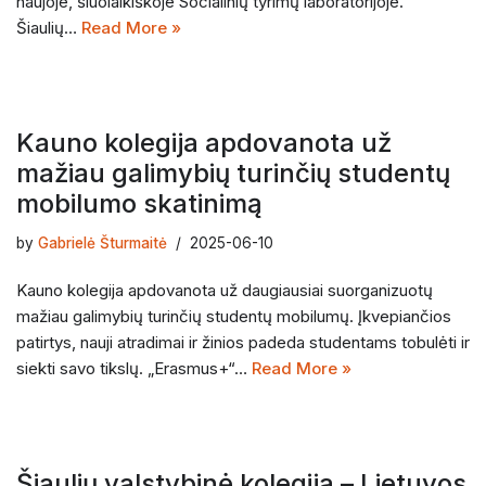
naujoje, šiuolaikiškoje Socialinių tyrimų laboratorijoje.
Šiaulių…
Read More »
Kauno kolegija apdovanota už
mažiau galimybių turinčių studentų
mobilumo skatinimą
by
Gabrielė Šturmaitė
2025-06-10
Kauno kolegija apdovanota už daugiausiai suorganizuotų
mažiau galimybių turinčių studentų mobilumų. Įkvepiančios
patirtys, nauji atradimai ir žinios padeda studentams tobulėti ir
siekti savo tikslų. „Erasmus+“…
Read More »
Šiaulių valstybinė kolegija – Lietuvos