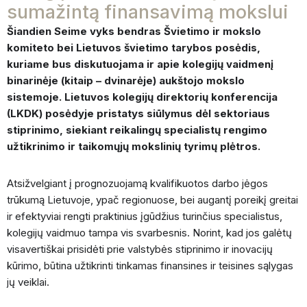
sumažintą finansavimą mokslui
Šiandien Seime vyks bendras Švietimo ir mokslo
komiteto bei Lietuvos švietimo tarybos posėdis,
kuriame bus diskutuojama ir apie kolegijų vaidmenį
binarinėje (kitaip – dvinarėje) aukštojo mokslo
sistemoje. Lietuvos kolegijų direktorių konferencija
(LKDK) posėdyje pristatys siūlymus dėl sektoriaus
stiprinimo, siekiant reikalingų specialistų rengimo
užtikrinimo ir taikomųjų mokslinių tyrimų plėtros.
Atsižvelgiant į prognozuojamą kvalifikuotos darbo jėgos
trūkumą Lietuvoje, ypač regionuose, bei augantį poreikį greitai
ir efektyviai rengti praktinius įgūdžius turinčius specialistus,
kolegijų vaidmuo tampa vis svarbesnis. Norint, kad jos galėtų
visavertiškai prisidėti prie valstybės stiprinimo ir inovacijų
kūrimo, būtina užtikrinti tinkamas finansines ir teisines sąlygas
jų veiklai.