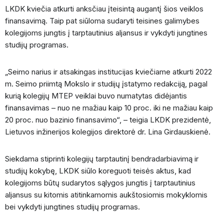
LKDK kviečia atkurti anksčiau įteisintą augantį šios veiklos
finansavimą. Taip pat siūloma sudaryti teisines galimybes
kolegijoms jungtis į tarptautinius aljansus ir vykdyti jungtines
studijų programas.
„Seimo narius ir atsakingas institucijas kviečiame atkurti 2022
m. Seimo priimtą Mokslo ir studijų įstatymo redakciją, pagal
kurią kolegijų MTEP veiklai buvo numatytas didėjantis
finansavimas – nuo ne mažiau kaip 10 proc. iki ne mažiau kaip
20 proc. nuo bazinio finansavimo“, – teigia LKDK prezidentė,
Lietuvos inžinerijos kolegijos direktorė dr. Lina Girdauskienė.
Siekdama stiprinti kolegijų tarptautinį bendradarbiavimą ir
studijų kokybę, LKDK siūlo koreguoti teisės aktus, kad
kolegijoms būtų sudarytos sąlygos jungtis į tarptautinius
aljansus su kitomis atitinkamomis aukštosiomis mokyklomis
bei vykdyti jungtines studijų programas.