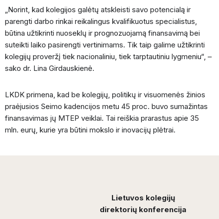
„Norint, kad kolegijos galėtų atskleisti savo potencialą ir
parengti darbo rinkai reikalingus kvalifikuotus specialistus,
būtina užtikrinti nuoseklų ir prognozuojamą finansavimą bei
suteikti laiko pasirengti vertinimams. Tik taip galime užtikrinti
kolegijų proveržį tiek nacionaliniu, tiek tarptautiniu lygmeniu“, –
sako dr. Lina Girdauskienė.
LKDK primena, kad be kolegijų, politikų ir visuomenės žinios
praėjusios Seimo kadencijos metu 45 proc. buvo sumažintas
finansavimas jų MTEP veiklai. Tai reiškia prarastus apie 35
mln. eurų, kurie yra būtini mokslo ir inovacijų plėtrai.
Lietuvos kolegijų
direktorių konferencija