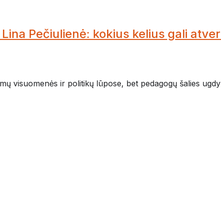
Lina Pečiulienė: kokius kelius gali atve
jamų visuomenės ir politikų lūpose, bet pedagogų šalies ugd