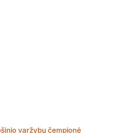
pšinio varžybų čempionė