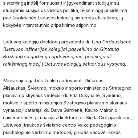
sistemingą indėlį formuojant ir įgyvendinant studijų ir su
studijomis susijusios veiklos politiką, reikšmingą prisidėjimą
prie šiuolaikinės Lietuvos kolegijų sistemos atsiradimo, jų
kokybės ir tarptautinio pripažinimo stiprinimo.
Lietuvos kolegijų direktorių prezidentė dr.
Lina Girdauskienė
(Lietuvos inžinerijos kolegija) pasveikino dr. Gintautą
Bražiūną su garbingu apdovanojimu, padėkojo už
reikšmingą indėlį į Lietuvos kolegijų sektoriaus vystymą.
Ministerijos garbės ženklu apdovanoti: Ričardas
Ališauskas, Švietimo, mokslo ir sporto ministerijos Strateginio
planavimo skyriaus vedėjas; dr. Rita Dukynaitė, Švietimo,
mokslo ir sporto ministerijos Strateginio planavimo skyriaus
vyriausioji patarėja; dr. Daiva Garnienė, Kauno Maironio
universitetinės gimnazijos direktorė; dr. Sigita Girdzijauskienė,
Lietuvos įtraukties švietime centro Vaiko pedagoginio
psichologinio vertinimo metodikų grupės vadovė; Erikas