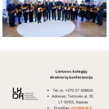
Lietuvos kolegijų
direktorių konferencija
Tel. nr: +370 37 308620
Adresas: Tvirtovės al. 35,
LT-50155, Kaunas
El.paštas:
info@lkdk.lt