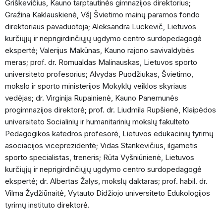
Griškevičius, Kauno tarptautinės gimnazijos direktorius;
Gražina Kaklauskienė, VšĮ Švietimo mainų paramos fondo
direktoriaus pavaduotoja; Aleksandra Luckevič, Lietuvos
kurčiųjų ir neprigirdinčiųjų ugdymo centro surdopedagogė
ekspertė; Valerijus Makūnas, Kauno rajono savivaldybės
meras; prof. dr. Romualdas Malinauskas, Lietuvos sporto
universiteto profesorius; Alvydas Puodžiukas, Švietimo,
mokslo ir sporto ministerijos Mokyklų veiklos skyriaus
vedėjas; dr. Virginija Rupainienė, Kauno Panemunės
progimnazijos direktorė; prof. dr. Liudmila Rupšienė, Klaipėdos
universiteto Socialinių ir humanitarinių mokslų fakulteto
Pedagogikos katedros profesorė, Lietuvos edukacinių tyrimų
asociacijos viceprezidentė; Vidas Stankevičius, ilgametis
sporto specialistas, treneris; Rūta Vyšniūnienė, Lietuvos
kurčiųjų ir neprigirdinčiųjų ugdymo centro surdopedagogė
ekspertė; dr. Albertas Žalys, mokslų daktaras; prof. habil. dr.
Vilma Žydžiūnaitė, Vytauto Didžiojo universiteto Edukologijos
tyrimų instituto direktorė.