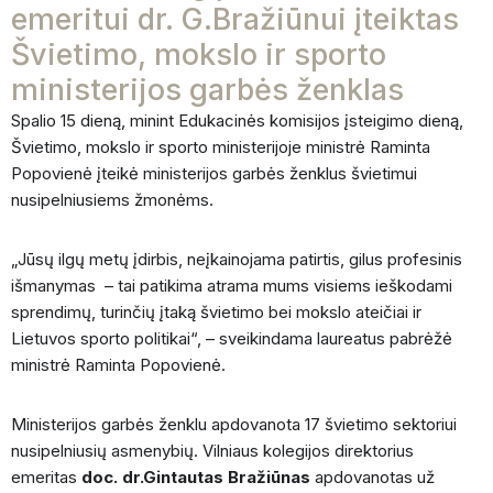
emeritui dr. G.Bražiūnui įteiktas
Švietimo, mokslo ir sporto
ministerijos garbės ženklas
Spalio 15 dieną, minint Edukacinės komisijos įsteigimo dieną,
Švietimo, mokslo ir sporto ministerijoje ministrė Raminta
Popovienė įteikė ministerijos garbės ženklus švietimui
nusipelniusiems žmonėms.
„Jūsų ilgų metų įdirbis, neįkainojama patirtis, gilus profesinis
išmanymas – tai patikima atrama mums visiems ieškodami
sprendimų, turinčių įtaką švietimo bei mokslo ateičiai ir
Lietuvos sporto politikai“, – sveikindama laureatus pabrėžė
ministrė Raminta Popovienė.
Ministerijos garbės ženklu apdovanota 17 švietimo sektoriui
nusipelniusių asmenybių. Vilniaus kolegijos direktorius
emeritas
doc. dr.
Gintautas Bražiūnas
apdovanotas už