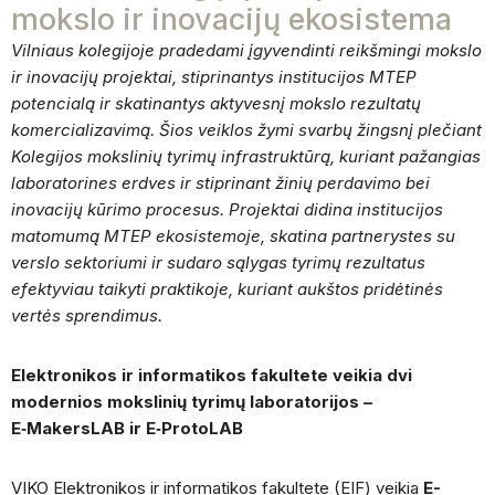
mokslo ir inovacijų ekosistema
Vilniaus kolegijoje pradedami įgyvendinti reikšmingi mokslo
ir inovacijų projektai, stiprinantys institucijos MTEP
potencialą ir skatinantys aktyvesnį mokslo rezultatų
komercializavimą. Šios veiklos žymi svarbų žingsnį plečiant
Kolegijos mokslinių tyrimų infrastruktūrą, kuriant pažangias
laboratorines erdves ir stiprinant žinių perdavimo bei
inovacijų kūrimo procesus. Projektai didina institucijos
matomumą MTEP ekosistemoje, skatina partnerystes su
verslo sektoriumi ir sudaro sąlygas tyrimų rezultatus
efektyviau taikyti praktikoje, kuriant aukštos pridėtinės
vertės sprendimus.
Elektronikos ir informatikos fakultete veikia dvi
modernios mokslinių tyrimų laboratorijos –
E‑MakersLAB ir E‑ProtoLAB
VIKO Elektronikos ir informatikos fakultete (EIF) veikia
E-