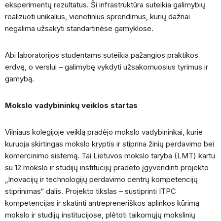
eksperimentų rezultatus. Ši infrastruktūra suteikia galimybių
realizuoti unikalius, vienetinius sprendimus, kurių dažnai
negalima užsakyti standartinėse gamyklose.
Abi laboratorijos studentams suteikia pažangios praktikos
erdvę, o verslui – galimybę vykdyti užsakomuosius tyrimus ir
gamybą.
Mokslo vadybininkų veiklos startas
Vilniaus kolegijoje veiklą pradėjo mokslo vadybininkai, kurie
kuruoja skirtingas mokslo kryptis ir stiprina žinių perdavimo bei
komercinimo sistemą. Tai Lietuvos mokslo taryba (LMT) kartu
su 12 mokslo ir studijų institucijų pradėto įgyvendinti projekto
„Inovacijų ir technologijų perdavimo centrų kompetencijų
stiprinimas“ dalis. Projekto tikslas – sustiprinti ITPC
kompetencijas ir skatinti antrepreneriškos aplinkos kūrimą
mokslo ir studijų institucijose, plėtoti taikomųjų mokslinių