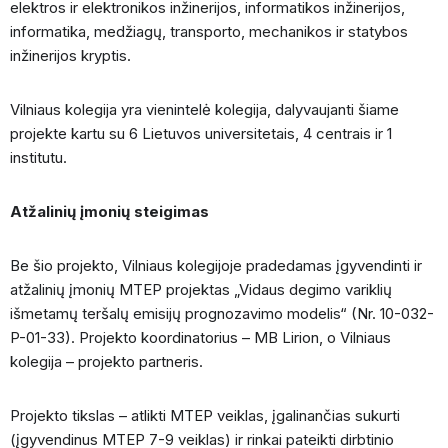
elektros ir elektronikos inžinerijos, informatikos inžinerijos,
informatika, medžiagų, transporto, mechanikos ir statybos
inžinerijos kryptis.
Vilniaus kolegija yra vienintelė kolegija, dalyvaujanti šiame
projekte kartu su 6 Lietuvos universitetais, 4 centrais ir 1
institutu.
Atžalinių įmonių steigimas
Be šio projekto, Vilniaus kolegijoje pradedamas įgyvendinti ir
atžalinių įmonių MTEP projektas „Vidaus degimo variklių
išmetamų teršalų emisijų prognozavimo modelis“ (Nr. 10-032-
P-01-33). Projekto koordinatorius – MB Lirion, o Vilniaus
kolegija – projekto partneris.
Projekto tikslas – atlikti MTEP veiklas, įgalinančias sukurti
(įgyvendinus MTEP 7-9 veiklas) ir rinkai pateikti dirbtinio