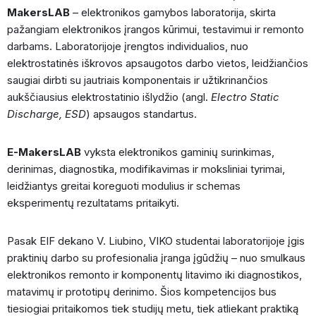
MakersLAB
– elektronikos gamybos laboratorija, skirta
pažangiam elektronikos įrangos kūrimui, testavimui ir remonto
darbams. Laboratorijoje įrengtos individualios, nuo
elektrostatinės iškrovos apsaugotos darbo vietos, leidžiančios
saugiai dirbti su jautriais komponentais ir užtikrinančios
aukščiausius elektrostatinio išlydžio (angl.
Electro Static
Discharge, ESD
) apsaugos standartus.
E-MakersLAB
vyksta elektronikos gaminių surinkimas,
derinimas, diagnostika, modifikavimas ir moksliniai tyrimai,
leidžiantys greitai koreguoti modulius ir schemas
eksperimentų rezultatams pritaikyti.
Pasak EIF dekano V. Liubino, VIKO studentai laboratorijoje įgis
praktinių darbo su profesionalia įranga įgūdžių – nuo smulkaus
elektronikos remonto ir komponentų litavimo iki diagnostikos,
matavimų ir prototipų derinimo. Šios kompetencijos bus
tiesiogiai pritaikomos tiek studijų metu, tiek atliekant praktiką