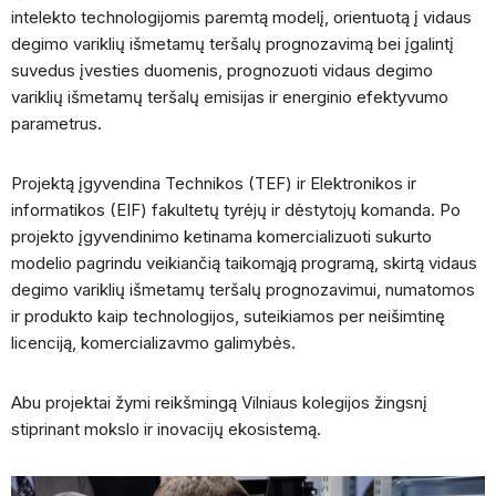
intelekto technologijomis paremtą modelį, orientuotą į vidaus
degimo variklių išmetamų teršalų prognozavimą bei įgalintį
suvedus įvesties duomenis, prognozuoti vidaus degimo
variklių išmetamų teršalų emisijas ir energinio efektyvumo
parametrus.
Projektą įgyvendina Technikos (TEF) ir Elektronikos ir
informatikos (EIF) fakultetų tyrėjų ir dėstytojų komanda. Po
projekto įgyvendinimo ketinama komercializuoti sukurto
modelio pagrindu veikiančią taikomąją programą, skirtą vidaus
degimo variklių išmetamų teršalų prognozavimui, numatomos
ir produkto kaip technologijos, suteikiamos per neišimtinę
licenciją, komercializavmo galimybės.
Abu projektai žymi reikšmingą Vilniaus kolegijos žingsnį
stiprinant mokslo ir inovacijų ekosistemą.