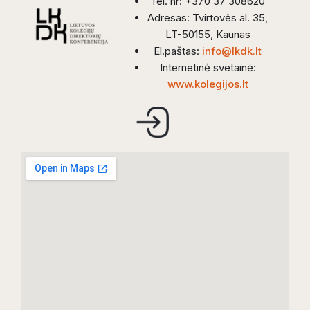
Tel. nr: +370 37 308620
Adresas: Tvirtovės al. 35,
LT-50155, Kaunas
El.paštas:
info@lkdk.lt
Internetinė svetainė:
www.kolegijos.lt