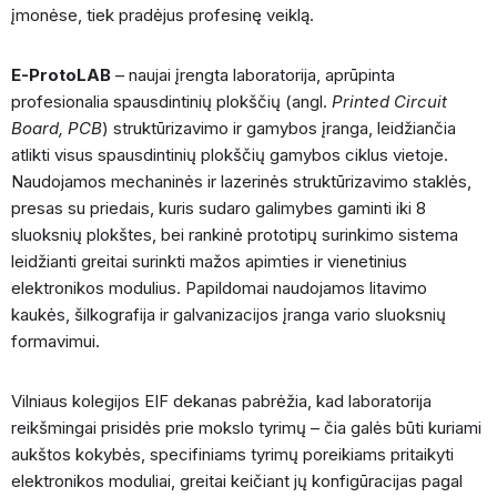
įmonėse, tiek pradėjus profesinę veiklą.
E-ProtoLAB
– naujai įrengta laboratorija, aprūpinta
profesionalia spausdintinių plokščių (angl.
Printed Circuit
Board, PCB
) struktūrizavimo ir gamybos įranga, leidžiančia
atlikti visus spausdintinių plokščių gamybos ciklus vietoje.
Naudojamos mechaninės ir lazerinės struktūrizavimo staklės,
presas su priedais, kuris sudaro galimybes gaminti iki 8
sluoksnių plokštes, bei rankinė prototipų surinkimo sistema
leidžianti greitai surinkti mažos apimties ir vienetinius
elektronikos modulius. Papildomai naudojamos litavimo
kaukės, šilkografija ir galvanizacijos įranga vario sluoksnių
formavimui.
Vilniaus kolegijos EIF dekanas pabrėžia, kad laboratorija
reikšmingai prisidės prie mokslo tyrimų – čia galės būti kuriami
aukštos kokybės, specifiniams tyrimų poreikiams pritaikyti
elektronikos moduliai, greitai keičiant jų konfigūracijas pagal