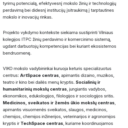
tyrimų potencialą, efektyvesnį mokslo žinių ir technologijų
perdavimą bei didesnį institucijų įsitraukimą į tarptautines
mokslo ir inovacijų rinkas.
Projekto vykdymo kontekste siekiama sustiprinti Vilniaus
kolegijos ITPC žinių perdavimo ir komercinimo sistemą,
ugdant darbuotojų kompetencijas bei kuriant ekosistemos
bendruomenę.
VIKO mokslo vadybininkai kuruoja keturis specializuotus
centrus:
ArtSpace centras
, apimantis dizaino, muzikos,
teatro ir kino bei dailės menų kryptis.
Socialinių ir
humanitarinių mokslų centras
, jungiantis vadybos,
ekonomikos, edukologijos, filologijos ir sociologijos sritis.
Medicinos, sveikatos ir žemės ūkio mokslų centras
,
apimantis visuomenės sveikatos, slaugos, medicinos,
chemijos, chemijos inžinerijos, veterinarijos ir agronomijos
kryptis ir
TechSpace centras
, kuriame koordinuojamos