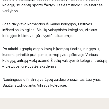
kolegijų studentų sporto žaidynių salės futbolo 5×5 finalinės
varžybos.
Jose dalyvavo komandos iš Kauno kolegijos, Lietuvos
inžinerijos kolegijos, Šiaulių valstybinės kolegijos, Vilniaus
kolegijos ir Lietuvos jūreivystės akademijos.
Po atkaklių grupių etapo kovų ir įtemptų finalinių rungtynių,
kurioms prireikė pratęsimo, pirmąją vietą iškovojo Vilniaus
kolegiją, antrąją vietą užėmė Šiaulių valstybinė kolegija, trečiąją
– Lietuvos jureivystės akademija.
Naudingiausiu finalinių varžybų žaidėju pripažintas Laurynas
Bauža, studijuojantis Vilniaus kolegijoje.