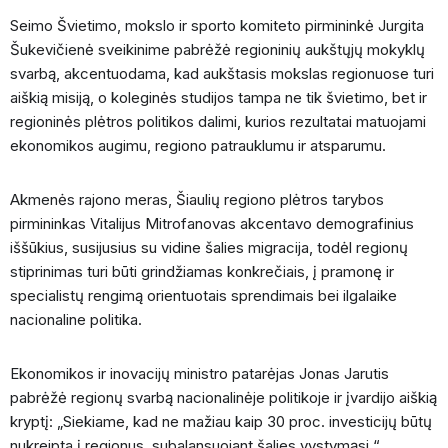
Seimo Švietimo, mokslo ir sporto komiteto pirmininkė Jurgita
Šukevičienė sveikinime pabrėžė regioninių aukštųjų mokyklų
svarbą, akcentuodama, kad aukštasis mokslas regionuose turi
aiškią misiją, o koleginės studijos tampa ne tik švietimo, bet ir
regioninės plėtros politikos dalimi, kurios rezultatai matuojami
ekonomikos augimu, regiono patrauklumu ir atsparumu.
Akmenės rajono meras, Šiaulių regiono plėtros tarybos
pirmininkas Vitalijus Mitrofanovas akcentavo demografinius
iššūkius, susijusius su vidine šalies migracija, todėl regionų
stiprinimas turi būti grindžiamas konkrečiais, į pramonę ir
specialistų rengimą orientuotais sprendimais bei ilgalaike
nacionaline politika.
Ekonomikos ir inovacijų ministro patarėjas Jonas Jarutis
pabrėžė regionų svarbą nacionalinėje politikoje ir įvardijo aiškią
kryptį: „Siekiame, kad ne mažiau kaip 30 proc. investicijų būtų
nukreipta į regionus, subalansuojant šalies vystymąsi.“