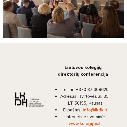
Lietuvos kolegijų
direktorių konferencija
Tel. nr: +370 37 308620
Adresas: Tvirtovės al. 35,
LT-50155, Kaunas
El.paštas:
info@lkdk.lt
Internetinė svetainė:
www.kolegijos.lt