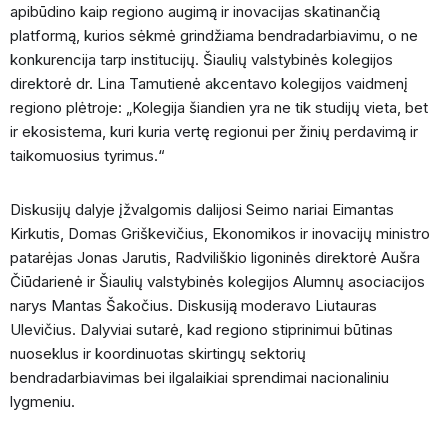
apibūdino kaip regiono augimą ir inovacijas skatinančią
platformą, kurios sėkmė grindžiama bendradarbiavimu, o ne
konkurencija tarp institucijų. Šiaulių valstybinės kolegijos
direktorė dr. Lina Tamutienė akcentavo kolegijos vaidmenį
regiono plėtroje: „Kolegija šiandien yra ne tik studijų vieta, bet
ir ekosistema, kuri kuria vertę regionui per žinių perdavimą ir
taikomuosius tyrimus.“
Diskusijų dalyje įžvalgomis dalijosi Seimo nariai Eimantas
Kirkutis, Domas Griškevičius, Ekonomikos ir inovacijų ministro
patarėjas Jonas Jarutis, Radviliškio ligoninės direktorė Aušra
Čiūdarienė ir Šiaulių valstybinės kolegijos Alumnų asociacijos
narys Mantas Šakočius. Diskusiją moderavo Liutauras
Ulevičius. Dalyviai sutarė, kad regiono stiprinimui būtinas
nuoseklus ir koordinuotas skirtingų sektorių
bendradarbiavimas bei ilgalaikiai sprendimai nacionaliniu
lygmeniu.