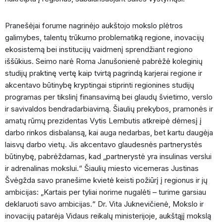
Pranešėjai forume nagrinėjo aukštojo mokslo plėtros
galimybes, talentų trūkumo problematiką regione, inovacijų
ekosistemą bei institucijų vaidmenį sprendžiant regiono
iššūkius. Seimo narė Roma Janušonienė pabrėžė koleginių
studijų praktinę vertę kaip tvirtą pagrindą karjerai regione ir
akcentavo būtinybę kryptingai stiprinti regionines studijų
programas per tikslinį finansavimą bei glaudų švietimo, verslo
ir savivaldos bendradarbiavimą. Šiaulių prekybos, pramonės ir
amatų rūmų prezidentas Vytis Lembutis atkreipė dėmesį į
darbo rinkos disbalansą, kai auga nedarbas, bet kartu daugėja
laisvų darbo vietų. Jis akcentavo glaudesnės partnerystės
būtinybę, pabrėždamas, kad „partnerystė yra insulinas verslui
ir adrenalinas mokslui.“ Šiaulių miesto vicemeras Justinas
Švėgžda savo pranešime kvietė keisti požiūrį į regionus ir jų
ambicijas: „Kartais per tyliai norime nugalėti – turime garsiau
deklaruoti savo ambicijas.“ Dr. Vita Juknevičienė, Mokslo ir
inovacijų patarėja Vidaus reikalų ministerijoje, aukštąjį mokslą