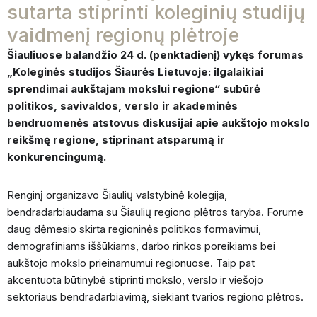
sutarta stiprinti koleginių studijų
vaidmenį regionų plėtroje
Šiauliuose balandžio 24 d. (penktadienį) vykęs forumas
„Koleginės studijos Šiaurės Lietuvoje: ilgalaikiai
sprendimai aukštajam mokslui regione“ subūrė
politikos, savivaldos, verslo ir akademinės
bendruomenės atstovus diskusijai apie aukštojo mokslo
reikšmę regione, stiprinant atsparumą ir
konkurencingumą.
Renginį organizavo Šiaulių valstybinė kolegija,
bendradarbiaudama su Šiaulių regiono plėtros taryba. Forume
daug dėmesio skirta regioninės politikos formavimui,
demografiniams iššūkiams, darbo rinkos poreikiams bei
aukštojo mokslo prieinamumui regionuose. Taip pat
akcentuota būtinybė stiprinti mokslo, verslo ir viešojo
sektoriaus bendradarbiavimą, siekiant tvarios regiono plėtros.