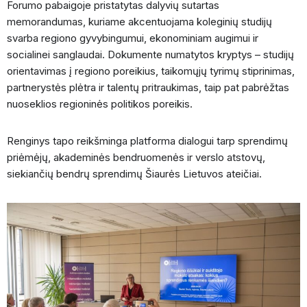
Forumo pabaigoje pristatytas dalyvių sutartas
memorandumas, kuriame akcentuojama koleginių studijų
svarba regiono gyvybingumui, ekonominiam augimui ir
socialinei sanglaudai. Dokumente numatytos kryptys – studijų
orientavimas į regiono poreikius, taikomųjų tyrimų stiprinimas,
partnerystės plėtra ir talentų pritraukimas, taip pat pabrėžtas
nuoseklios regioninės politikos poreikis.
Renginys tapo reikšminga platforma dialogui tarp sprendimų
priėmėjų, akademinės bendruomenės ir verslo atstovų,
siekiančių bendrų sprendimų Šiaurės Lietuvos ateičiai.