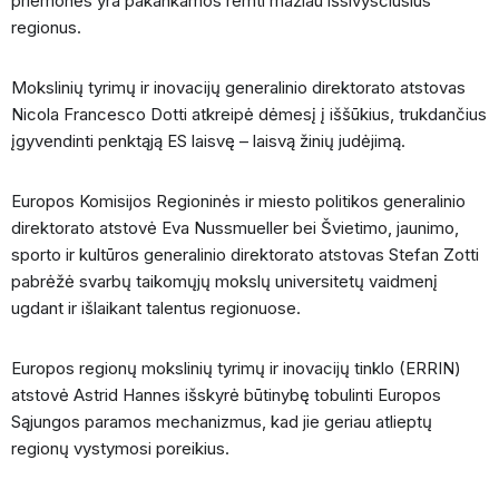
priemonės yra pakankamos remti mažiau išsivysčiusius
regionus.
Mokslinių tyrimų ir inovacijų generalinio direktorato atstovas
Nicola Francesco Dotti atkreipė dėmesį į iššūkius, trukdančius
įgyvendinti penktąją ES laisvę – laisvą žinių judėjimą.
Europos Komisijos Regioninės ir miesto politikos generalinio
direktorato atstovė Eva Nussmueller bei Švietimo, jaunimo,
sporto ir kultūros generalinio direktorato atstovas Stefan Zotti
pabrėžė svarbų taikomųjų mokslų universitetų vaidmenį
ugdant ir išlaikant talentus regionuose.
Europos regionų mokslinių tyrimų ir inovacijų tinklo (ERRIN)
atstovė Astrid Hannes išskyrė būtinybę tobulinti Europos
Sąjungos paramos mechanizmus, kad jie geriau atlieptų
regionų vystymosi poreikius.