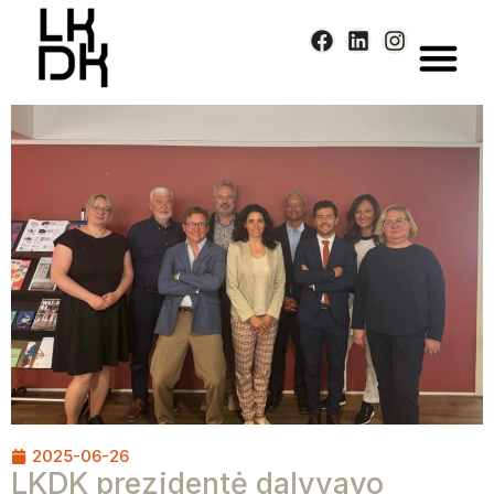
Skip
to
content
2025-06-26
LKDK prezidentė dalyvavo