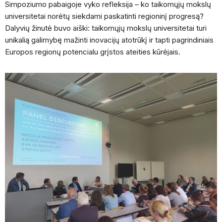
Simpoziumo pabaigoje vyko refleksija – ko taikomųjų mokslų
universitetai norėtų siekdami paskatinti regioninį progresą?
Dalyvių žinutė buvo aiški: taikomųjų mokslų universitetai turi
unikalią galimybę mažinti inovacijų atotrūkį ir tapti pagrindiniais
Europos regionų potencialu grįstos ateities kūrėjais.