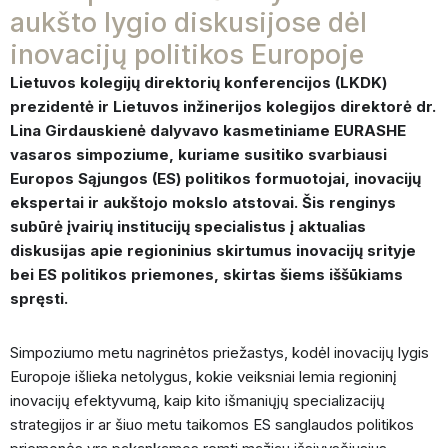
aukšto lygio diskusijose dėl
inovacijų politikos Europoje
Lietuvos kolegijų direktorių konferencijos (LKDK)
prezidentė ir Lietuvos inžinerijos kolegijos direktorė dr.
Lina Girdauskienė dalyvavo kasmetiniame EURASHE
vasaros simpoziume, kuriame susitiko svarbiausi
Europos Sąjungos (ES) politikos formuotojai, inovacijų
ekspertai ir aukštojo mokslo atstovai. Šis renginys
subūrė įvairių institucijų specialistus į aktualias
diskusijas apie regioninius skirtumus inovacijų srityje
bei ES politikos priemones, skirtas šiems iššūkiams
spręsti.
Simpoziumo metu nagrinėtos priežastys, kodėl inovacijų lygis
Europoje išlieka netolygus, kokie veiksniai lemia regioninį
inovacijų efektyvumą, kaip kito išmaniųjų specializacijų
strategijos ir ar šiuo metu taikomos ES sanglaudos politikos