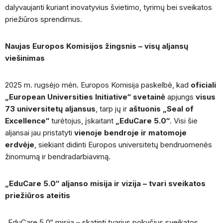
dalyvaujanti kuriant inovatyvius švietimo, tyrimų bei sveikatos
priežiūros sprendimus.
Naujas Europos Komisijos žingsnis – visų aljansų
viešinimas
2025 m. rugsėjo mėn. Europos Komisija paskelbė, kad
oficiali
„European Universities Initiative“ svetainė
apjungs
visus
73 universitetų aljansus
, tarp jų ir
aštuonis „Seal of
Excellence“
turėtojus, įskaitant
„EduCare 5.0“
. Visi šie
aljansai jau pristatyti
vienoje bendroje ir matomoje
erdvėje
, siekiant didinti Europos universitetų bendruomenės
žinomumą ir bendradarbiavimą.
„EduCare 5.0“ aljanso misija ir vizija – tvari sveikatos
priežiūros ateitis
„EduCare 5.0“ misija – skatinti tvarius pokyčius sveikatos