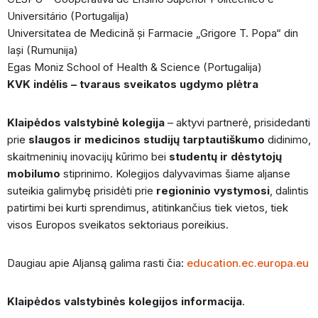
Universitário (Portugalija)
Universitatea de Medicină și Farmacie „Grigore T. Popa“ din
Iași (Rumunija)
Egas Moniz School of Health & Science (Portugalija)
KVK indėlis – tvaraus sveikatos ugdymo plėtra
Klaipėdos valstybinė kolegija
– aktyvi partnerė, prisidedanti
prie
slaugos ir medicinos studijų tarptautiškumo
didinimo,
skaitmeninių inovacijų kūrimo bei
studentų ir dėstytojų
mobilumo
stiprinimo. Kolegijos dalyvavimas šiame aljanse
suteikia galimybę prisidėti prie
regioninio vystymosi
, dalintis
patirtimi bei kurti sprendimus, atitinkančius tiek vietos, tiek
visos Europos sveikatos sektoriaus poreikius.
Daugiau apie Aljansą galima rasti čia:
education.ec.europa.eu
Klaipėdos valstybinės kolegijos informacija
.