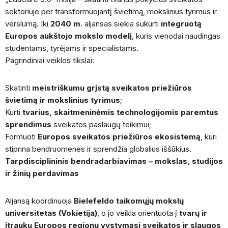
sektoriuje per transformuojantį švietimą, mokslinius tyrimus ir
verslumą. Iki
2040 m.
aljansas siekia sukurti
integruotą
Europos aukštojo mokslo modelį
, kuris vienodai naudingas
studentams, tyrėjams ir specialistams.
Pagrindiniai veiklos tikslai:
Skatinti
meistriškumu grįstą sveikatos priežiūros
švietimą ir mokslinius tyrimus
;
Kurti
tvarius, skaitmeninėmis technologijomis paremtus
sprendimus
sveikatos paslaugų teikimui;
Formuoti
Europos sveikatos priežiūros ekosistemą
, kuri
stiprina bendruomenes ir sprendžia globalius iššūkius.
Tarpdisciplininis bendradarbiavimas – mokslas, studijos
ir žinių perdavimas
Aljansą koordinuoja
Bielefeldo taikomųjų mokslų
universitetas (Vokietija)
, o jo veikla orientuota į
tvarų ir
įtrauku Europos regionų vystymąsi sveikatos ir slaugos