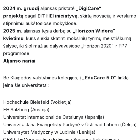
2024 m. gruodį
aljansas pristatė
„DigiCare“
projektą
pagal
EIT HEI iniciatyvą
, skirtą inovacijų ir verslumo
stiprinimui aukštosiose mokyklose.
2025 m.
aljansas tęsia darbą su
„Horizon Widera“
kvietimu
, kuris siekia skatinti mokslinių tyrimų meistriškumą
šalyse, iki šiol mažiau dalyvavusiose „Horizon 2020“ ir FP7
programose.
Aljanso nariai
Be Klaipėdos valstybinės kolegijos, į
„EduCare 5.0“
tinklą
įeina šie universitetai:
Hochschule Bielefeld (Vokietija)
FH Salzburg (Austrija)
Universitat Internacional de Catalunya (Ispanija)
Univerzita Jana Evangelisty Purkyně v Ústí nad Labem (Čekija)
Uniwersytet Medyczny w Lublinie (Lenkija)
CESPU – Cooperativa de Ensino Superior Politécnico e