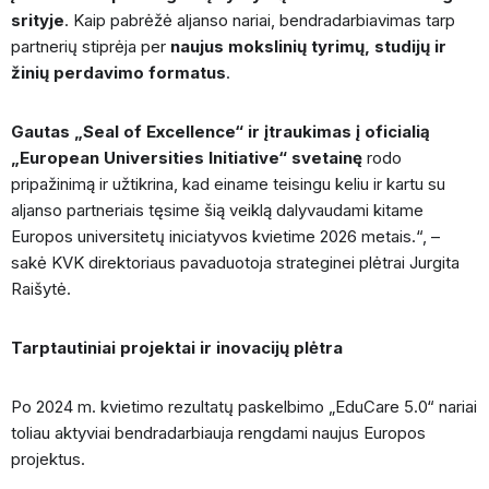
srityje
. Kaip pabrėžė aljanso nariai, bendradarbiavimas tarp
partnerių stiprėja per
naujus mokslinių tyrimų, studijų ir
žinių perdavimo formatus
.
Gautas „Seal of Excellence“ ir įtraukimas į oficialią
„European Universities Initiative“ svetainę
rodo
pripažinimą ir užtikrina, kad einame teisingu keliu ir kartu su
aljanso partneriais tęsime šią veiklą dalyvaudami kitame
Europos universitetų iniciatyvos kvietime 2026 metais.“, –
sakė KVK direktoriaus pavaduotoja strateginei plėtrai Jurgita
Raišytė.
Tarptautiniai projektai ir inovacijų plėtra
Po 2024 m. kvietimo rezultatų paskelbimo „EduCare 5.0“ nariai
toliau aktyviai bendradarbiauja rengdami naujus Europos
projektus.