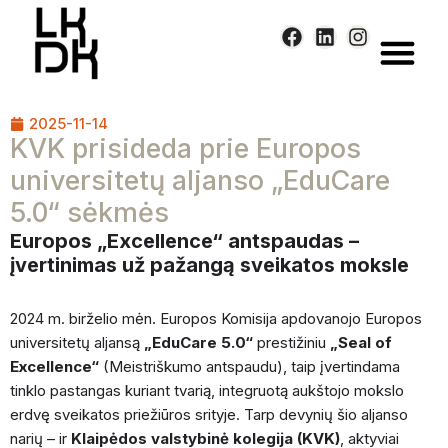
Skip
to
content
2025-11-14
KVK prisideda prie Europos
universitetų aljanso „EduCare
5.0“ sėkmės
Europos „Excellence“ antspaudas –
įvertinimas už pažangą sveikatos moksle
2024 m. birželio mėn. Europos Komisija apdovanojo Europos
universitetų aljansą
„EduCare 5.0“
prestižiniu
„Seal of
Excellence“
(Meistriškumo antspaudu), taip įvertindama
tinklo pastangas kuriant tvarią, integruotą aukštojo mokslo
erdvę sveikatos priežiūros srityje. Tarp devynių šio aljanso
narių – ir
Klaipėdos valstybinė kolegija (KVK)
, aktyviai