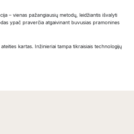
acija – vienas pažangiausių metodų, leidžiantis išvalyti
 metodas ypač praverčia atgaivinant buvusias pramonines
eities kartas. Inžinieriai tampa tikraisiais technologijų