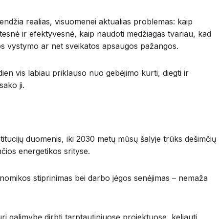
sprendžia realias, visuomenei aktualias problemas: kaip
eitesnė ir efektyvesnė, kaip naudoti medžiagas tvariau, kad
ktūros vystymo ar net sveikatos apsaugos pažangos.
en vis labiau priklauso nuo gebėjimo kurti, diegti ir
ako ji.
nstitucijų duomenis, iki 2030 metų mūsų šalyje trūks dešimčių
nčios energetikos srityse.
konomikos stiprinimas bei darbo jėgos senėjimas – nemaža
ri galimybę dirbti tarptautiniuose projektuose, keliauti,