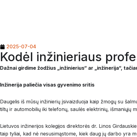
2025-07-04
Kodėl inžinieriaus prof
Dažnai girdime žodžius „inžinierius“ ar „inžinerija“, tačia
Inžinerija paliečia visas gyvenimo sritis
Daugelis iš mūsų inžinierių įsivaizduoja kaip žmogų su šalmu
tiltų ir automobilių iki telefonų, saulės elektrinių, išmaniųjų
Lietuvos inžinerijos kolegijos direktorės dr. Linos Girdausk
taip tyliai, kad nė nesusimąstome, kiek daug jų darbo yra 