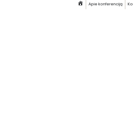
Apie konferenciją
Ko
Pagrindinis
Skip
to
content