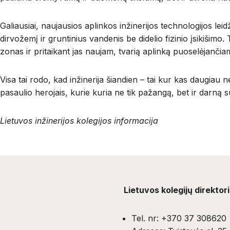
Galiausiai, naujausios aplinkos inžinerijos technologijos leidž
dirvožemį ir gruntinius vandenis be didelio fizinio įsikišimo
zonas ir pritaikant jas naujam, tvarią aplinką puoselėjanči
Visa tai rodo, kad inžinerija šiandien – tai kur kas daugiau 
pasaulio herojais, kurie kuria ne tik pažangą, bet ir darną 
Lietuvos inžinerijos kolegijos informacija
Lietuvos kolegijų direktor
Tel. nr: +370 37 308620