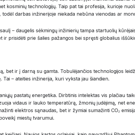
 net kosminių technologijų. Taip pat tai profesija, kurioje nu
si, todėl darbas inžinerijoje niekada nebūna vienodas ar mo
 pasaulį – daugelis sėkmingų inžinierių tampa startuolių kūrėja
 ir prisidėti prie šalies pažangos bei spręsti globalius iššūki
vumą, bet ir į darną su gamta. Tobulėjančios technologijos le
i – ateities inžinerija, kuri vyksta jau šiandien.
šmaniųjų pastatų energetika. Dirbtinis intelektas vis plačiau 
zuoja vidaus ir lauko temperatūrą, žmonių judėjimą, net ener
umažinti elektros sąnaudas, bet ir žymiai sumažinti CO₂ emis
 poveikį miestų tvarumui.
pat keičiasi. Naujos kartos orlaiviai, kaip pavyzdžiui Phantom