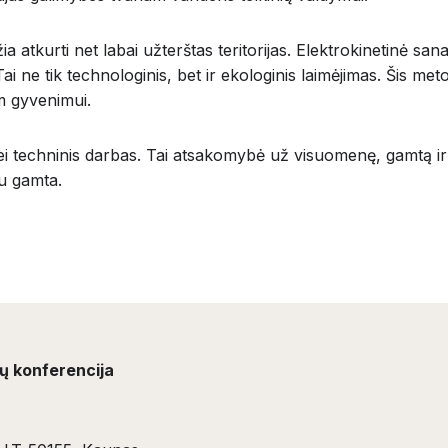
ia atkurti net labai užterštas teritorijas. Elektrokinetinė san
. Tai ne tik technologinis, bet ir ekologinis laimėjimas. Šis
am gyvenimui.
nei techninis darbas. Tai atsakomybė už visuomenę, gamtą ir at
su gamta.
ių konferencija