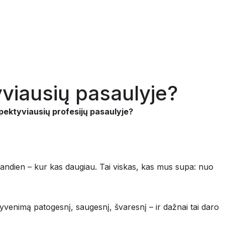
yviausių pasaulyje?
erspektyviausių profesijų pasaulyje?
šiandien – kur kas daugiau. Tai viskas, kas mus supa: nuo
gyvenimą patogesnį, saugesnį, švaresnį – ir dažnai tai daro