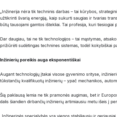
„Inžinerija nėra tik techninis darbas – tai kūrybos, strategi
užtikrinti švarią energiją, kaip sukurti saugias ir tvarias t
būtų tausojami gamtos ištekliai. Tai profesija, kuri tiesiog
Dar daugiau, tai ne tik technologijos – tai mąstymas, atsako
prižiūrėti sudėtingas technines sistemas, todėl kokybiškai par
Inžinierių poreikis auga eksponentiškai
Augant technologijų įtakai visose gyvenimo srityse, inžinieri
tūkstančių kvalifikuotų inžinierių – ypač mechanikos, automat
Šią paklausą lemia ne tik pramonės augimas, bet ir Europos
dalis šiandien dirbančių inžinierių artimiausiu metu išeis į pen
„Inžinerinės specialybės yra vienos stabiliausių ir geriausiai