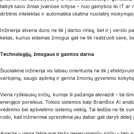
taikyti savo žinias įvairiose srityse – nuo gamybos iki IT ar
dirbtinis intelektas ir automatika skatina nuolatinį mokymą
Inžinerija atveria duris ne tik į darbo rinką, bet ir į verslo
kelias, kuriuo eidamas žmogus gali ne tik realizuoti save, bet
Technologijų, žmogaus ir gamtos darna
Šiuolaikinė inžinerija vis labiau orientuota ne tik į efekty
vartojimą, saugo aplinką ir gerina žmonių gyvenimo kokybę. Ta
Viena ryškiausių sričių, kurioje ši pažanga akivaizdi – tai i
energijos poreikius. Tokios sistemos kaip BrainBox AI anali
vėdinimo bei apšvietimo sistemų veiklą. Tai leidžia ne tik s
rodo, kad inžineriniai sprendimai jau dabar gali daryti didelį
Aviacija – viena labiausiai taršą generuojančių sričių – taip 