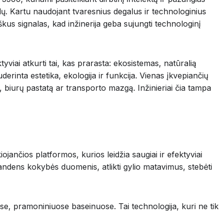
lų. Kartu naudojant tvaresnius degalus ir technologinius
aiškus signalas, kad inžinerija geba sujungti technologinį
ktyviai atkurti tai, kas prarasta: ekosistemas, natūralią
derinta estetika, ekologija ir funkcija. Vienas įkvepiančių
, biurų pastatą ar transporto mazgą. Inžinieriai čia tampa
ančios platformos, kurios leidžia saugiai ir efektyviai
i vandens kokybės duomenis, atlikti gylio matavimus, stebėti
e, pramoniniuose baseinuose. Tai technologija, kuri ne tik