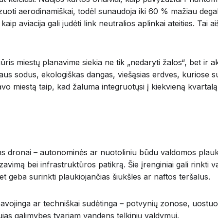
mizuoti aerodinamiškai, todėl sunaudoja iki 60 % mažiau dega
ip aviacija gali judėti link neutralios aplinkai ateities. Tai 
iūris miestų planavime siekia ne tik „nedaryti žalos“, bet ir a
ietaus sodus, ekologiškas dangas, viešąsias erdves, kuriose su
vo miestą taip, kad žaluma integruotųsi į kiekvieną kvartalą
ns dronai – autonominės ar nuotoliniu būdu valdomos plaukioj
zavimą bei infrastruktūros patikrą. Šie įrenginiai gali rinkt
 geba surinkti plaukiojančias šiukšles ar naftos teršalus.
avojinga ar techniškai sudėtinga – potvynių zonose, uostuos
ujas galimybes tvariam vandens telkinių valdymui.