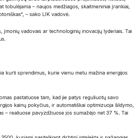
olat tobulėjama – naujos medžiagos, skaitmeniniai įrankiai,
notoniškas“, – sako LIK vadovė.
is, įmonių vadovais ar technologinių inovacijų lyderiais. Tai
us.
idžia kurti sprendimus, kurie vienu metu mažina energijos
taikomas pastatuose tam, kad jie patys reguliuotų savo
gijos kainų pokyčius, ir automatiškai optimizuoja šildymo,
ijas – realiuose pavyzdžiuose jos sumažėjo net 37 %. Tai
 3500, kuriami pasitelkiant dirbtinį intelektą ir pažangias