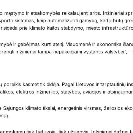
nio mąstymo ir atsakomybės reikalaujanti sritis. Inžinieriai 
ransporto sistemas, kaip automatizuoti gamybą, kad ji būtų gr
iai prisideda prie klimato kaitos stabdymo, miesto infrastru
mybė ir gebėjimas kurti ateitį. Visuomenė ir ekonomika šiandi
engti inžinieriai tampa nepakeičiami vystantis valstybei“, – s
ų poreikis kasmet tik didėja. Pagal Lietuvos ir tarptautinių i
ikos, elektros inžinerijos, statybos, aviacijos ir atsinaujina
 Sąjungos klimato tikslai, energetinis virsmas, žaliosios e
siją.
 apmokamų tiek Lietuvoje, tiek užsienyje. Inžinieriai dažnai tu