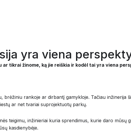
esija yra viena perspekt
u ar tikrai žinome, ką jie reiškia ir kodėl tai yra viena p
, brėžiniu rankoje ar dirbantį gamykloje. Tačiau inžinerija 
 miestų ar net tvariai suprojektuotų parkų.
ienės teigimu, inžinieriai kuria sprendimus, kurie daro mūsų 
mūsų kasdienybėje.