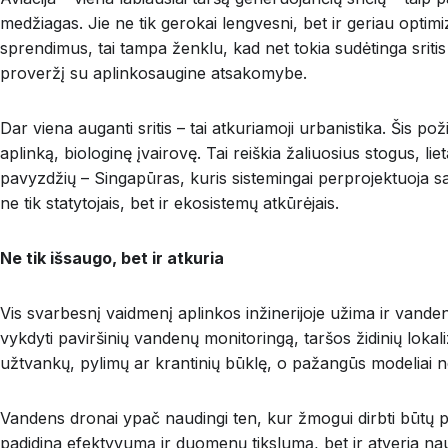
medžiagas. Jie ne tik gerokai lengvesni, bet ir geriau opti
sprendimus, tai tampa ženklu, kad net tokia sudėtinga sritis ka
proveržį su aplinkosaugine atsakomybe.
Dar viena auganti sritis – tai atkuriamoji urbanistika. Šis pož
aplinką, biologinę įvairovę. Tai reiškia žaliuosius stogus, l
pavyzdžių – Singapūras, kuris sistemingai perprojektuoja sa
ne tik statytojais, bet ir ekosistemų atkūrėjais.
Ne tik išsaugo, bet ir atkuria
Vis svarbesnį vaidmenį aplinkos inžinerijoje užima ir vande
vykdyti paviršinių vandenų monitoringą, taršos židinių lokali
užtvankų, pylimų ar krantinių būklę, o pažangūs modeliai net
Vandens dronai ypač naudingi ten, kur žmogui dirbti būtų p
padidina efektyvumą ir duomenų tikslumą, bet ir atveria na