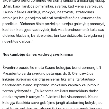
akcentavo bendruomenės veržlumą siekiant ambicingų tikslų:
„Man, kaip Tarybos pirmininkui, svarbu, kad viena svarbiausių
Kauno ir šalies aukštųjų mokyklų nestokotų strateginės
ambicijos bei gebėjimo atliepti besikeičiančios visuomenės
poreikius. Būdamas šioje pozicijoje turėjau galimybę pamatyti,
kad tiek kolegijos vadovybė, tiek visa bendruomenė kelia sau
didelius tikslus ir, be abejonės, turi kuo didžiuotis žvelgdama į
nuveiktus darbus.“
Nuskambėjo šalies vadovų sveikinimai
Šventinio posėdžio metu Kauno kolegijos bendruomenę LR
Prezidento vardu sveikino patarėjas dr. S. Olencevičius,
linkėjęs įkvėpimo dar drąsesniems tikslams, tarptautinio
bendradarbiavimo stiprinimo, mokslinio kapitalo kaupimo ir
tvirtos lyderystės: „Tai ketvirtis amžiaus nuoseklaus darbo,
atsakomybės ir tarnystės švietimui bei visuomenei. Kauno
kolegija išsiskiria savo gebėjimu jungti akademinę kokybę su
praktiniais gebėjimais, atsigręžti į regionus, parengti žmones,