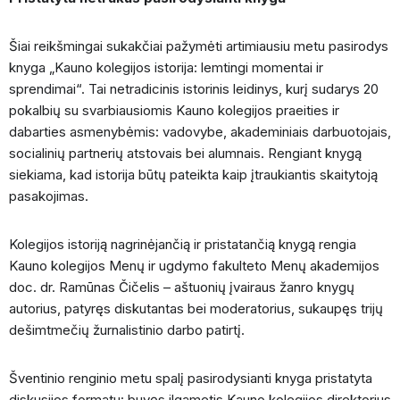
Šiai reikšmingai sukakčiai pažymėti artimiausiu metu pasirodys
knyga „Kauno kolegijos istorija: lemtingi momentai ir
sprendimai“. Tai netradicinis istorinis leidinys, kurį sudarys 20
pokalbių su svarbiausiomis Kauno kolegijos praeities ir
dabarties asmenybėmis: vadovybe, akademiniais darbuotojais,
socialinių partnerių atstovais bei alumnais. Rengiant knygą
siekiama, kad istorija būtų pateikta kaip įtraukiantis skaitytoją
pasakojimas.
Kolegijos istoriją nagrinėjančią ir pristatančią knygą rengia
Kauno kolegijos Menų ir ugdymo fakulteto Menų akademijos
doc. dr. Ramūnas Čičelis – aštuonių įvairaus žanro knygų
autorius, patyręs diskutantas bei moderatorius, sukaupęs trijų
dešimtmečių žurnalistinio darbo patirtį.
Šventinio renginio metu spalį pasirodysianti knyga pristatyta
diskusijos formatu: buvęs ilgametis Kauno kolegijos direktorius