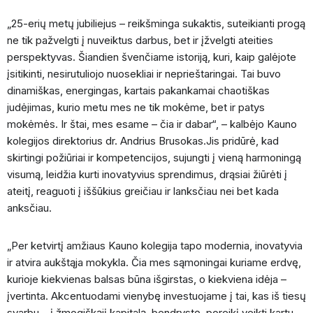
„25-erių metų jubiliejus – reikšminga sukaktis, suteikianti progą
ne tik pažvelgti į nuveiktus darbus, bet ir įžvelgti ateities
perspektyvas. Šiandien švenčiame istoriją, kuri, kaip galėjote
įsitikinti, nesirutuliojo nuosekliai ir neprieštaringai. Tai buvo
dinamiškas, energingas, kartais pakankamai chaotiškas
judėjimas, kurio metu mes ne tik mokėme, bet ir patys
mokėmės. Ir štai, mes esame – čia ir dabar“, – kalbėjo Kauno
kolegijos direktorius dr. Andrius Brusokas.Jis pridūrė, kad
skirtingi požiūriai ir kompetencijos, sujungti į vieną harmoningą
visumą, leidžia kurti inovatyvius sprendimus, drąsiai žiūrėti į
ateitį, reaguoti į iššūkius greičiau ir lanksčiau nei bet kada
anksčiau.
„Per ketvirtį amžiaus Kauno kolegija tapo modernia, inovatyvia
ir atvira aukštąja mokykla. Čia mes sąmoningai kuriame erdvę,
kurioje kiekvienas balsas būna išgirstas, o kiekviena idėja –
įvertinta. Akcentuodami vienybę investuojame į tai, kas iš tiesų
svarbu – į žmogiškąjį kapitalą, bendrystę, poreikį veikti kartu,