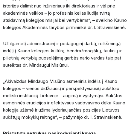
istorijos dalimi: nuo inžinieriaus iki direktoriaus ir vėl prie
akademinės veiklos – jo profesinis kelias liudija tvirtą
atsidavimą kolegijos misijai bei vertybėms“, – sveikino Kauno
kolegijos Akademinės tarybos pirmininkė dr. I. Stravinskienė.
Už ilgametį administracinį ir pedagoginį darbą, reikšmingą
indėlį į Kauno kolegijos kultūrą, bendražmogiškų, tautinių ir
pilietinių vertybių puoselėjimą garbės nario vardas taip pat
suteiktas dr. Mindaugui Misiūnui.
„Akivaizdus Mindaugo Misiūno asmeninis indėlis į Kauno
kolegijos – vienos didžiausių ir perspektyviausių aukštojo
mokslo institucijų Lietuvoje – augimą ir vystymąsi. Aukštos
asmeninės erudicijos ir efektyvaus vadovavimo dėka Kauno
kolegija užėmė ir užima lyderiaujančias pozicijas Lietuvos
aukštųjų mokyklų reitinge“, – pažymėjo dr. I. Stravinskienė.
Pristatyta netrukus pasirodysianti knyga