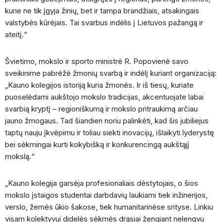
kurie ne tik įgyja žinių, bet ir tampa brandžiais, atsakingais
valstybės kūrėjais. Tai svarbus indėlis į Lietuvos pažangą ir
ateitį.“
Švietimo, mokslo ir sporto ministrė R. Popovienė savo
sveikinime pabrėžė žmonių svarbą ir indėlį kuriant organizaciją:
„Kauno kolegijos istoriją kuria žmonės. Ir iš tiesų, kuriate
puoselėdami aukštojo mokslo tradicijas, akcentuojate labai
svarbią kryptį – regioniškumą ir mokslo pritraukimą arčiau
jauno žmogaus. Tad šiandien noriu palinkėti, kad šis jubiliejus
taptų nauju įkvėpimu ir toliau siekti inovacijų, išlaikyti lyderystę
bei sėkmingai kurti kokybišką ir konkurencingą aukštąjį
mokslą.“
„Kauno kolegija garsėja profesionaliais dėstytojais, o šios
mokslo įstaigos studentai darbdavių laukiami tiek inžinerijos,
verslo, žemės ūkio šakose, tiek humanitarinėse srityse. Linkiu
visam kolektyvui didelės sėkmės drąsiai žengiant nelengvu