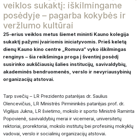
veiklos sukaktį: iškilmingame
posėdyje – pagarba kokybės ir
veržlumo kultūrai
25-erius veiklos metus šiemet mininti Kauno kolegija
sukaktį pažymi įvairiomis iniciatyvomis. Prieš keletą
dienų Kauno kino centre „Romuva“ vyko iškilmingas
renginys – šia reikšminga proga į šventinį posėdį
susirinko aukščiausių šalies institucijų, savivaldybių,
akademinės bendruomenės, verslo ir nevyriausybinių
organizacijų atstovai.
Tarp svečių – LR Prezidento patarėjas dr. Saulius
Olencevičius, LR Ministrės Pirmininkės patarėjas prof. dr.
Vigilijus Jukna, LR švietimo, mokslo ir sporto Ministrė Raminta
Popovienė, savivaldybių merai ir vicemerai, universitetų
rektoriai, prorektoriai, mokslo institutų bei profesinių mokyklų
vadovai, verslo ir socialinių organizacijų atstovai.