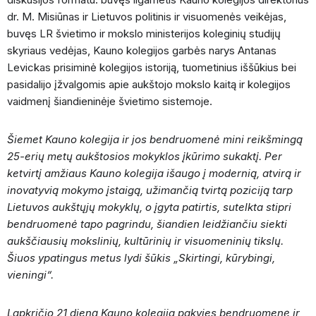
dr. M. Misiūnas ir Lietuvos politinis ir visuomenės veikėjas,
buvęs LR švietimo ir mokslo ministerijos koleginių studijų
skyriaus vedėjas, Kauno kolegijos garbės narys Antanas
Levickas prisiminė kolegijos istoriją, tuometinius iššūkius bei
pasidalijo įžvalgomis apie aukštojo mokslo kaitą ir kolegijos
vaidmenį šiandieninėje švietimo sistemoje.
Šiemet Kauno kolegija ir jos bendruomenė mini reikšmingą
25-erių metų aukštosios mokyklos įkūrimo sukaktį. Per
ketvirtį amžiaus Kauno kolegija išaugo į modernią, atvirą ir
inovatyvią mokymo įstaigą, užimančią tvirtą poziciją tarp
Lietuvos aukštųjų mokyklų, o įgyta patirtis, sutelkta stipri
bendruomenė tapo pagrindu, šiandien leidžiančiu siekti
aukščiausių mokslinių, kultūrinių ir visuomeninių tikslų.
Šiuos ypatingus metus lydi šūkis „Skirtingi, kūrybingi,
vieningi“.
Lapkričio 21 dieną Kauno kolegija pakvies bendruomenę ir