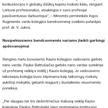
konkurencijos ir globalių iššūkių kupinu mokslo keliu, rengiant
Lietuvai profesionalius, atsakingus ir savo profesijai
pasišventusius darbuotojus“, – Ministrės pirmininkės Ingos
Ruginienės vardu kolegijos bendruomenę sveikino patarėjas
prof. dr. V. Jukna.
Nusipelniusiems bendruomenės nariams įteikti garbingi
apdovanojimai
Renginio metu buvusiems Kauno kolegijos vadovams garbės
nario vardai. Pauliui Baltrušaičiui garbės nario vardas suteiktas
už profesinę veiklą ir indėlį į Kauno kolegiją. Jo vadovavimo
laikotarpiu kolegija buvo stiprinama kaip taikomųjų mokslų
aukštoji mokykla, gebanti reaguoti į šiuolaikinės visuomenės
poreikius.
„Per daugiau nei tris dešimtmečius trukusią veiklą Kauno
kolegijoje Paulius Baltrušaitis tapo neatsiejama institucijos