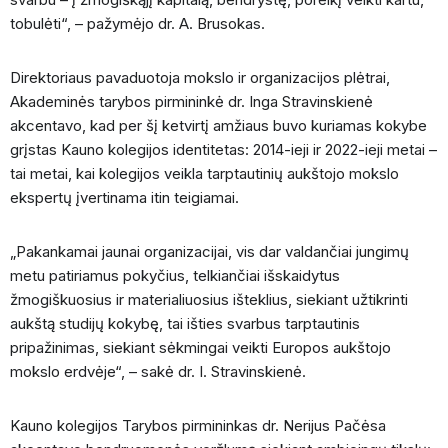
tobulėti“, – pažymėjo dr. A. Brusokas.
Direktoriaus pavaduotoja mokslo ir organizacijos plėtrai,
Akademinės tarybos pirmininkė dr. Inga Stravinskienė
akcentavo, kad per šį ketvirtį amžiaus buvo kuriamas kokybe
grįstas Kauno kolegijos identitetas: 2014-ieji ir 2022-ieji metai –
tai metai, kai kolegijos veikla tarptautinių aukštojo mokslo
ekspertų įvertinama itin teigiamai.
„Pakankamai jaunai organizacijai, vis dar valdančiai jungimų
metu patiriamus pokyčius, telkiančiai išskaidytus
žmogiškuosius ir materialiuosius išteklius, siekiant užtikrinti
aukštą studijų kokybę, tai išties svarbus tarptautinis
pripažinimas, siekiant sėkmingai veikti Europos aukštojo
mokslo erdvėje“, – sakė dr. I. Stravinskienė.
Kauno kolegijos Tarybos pirmininkas dr. Nerijus Pačėsa