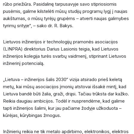
rūbo priežiūra. Pasidalinę tarpusavyje savo stipriosiomis
pusėmis, galime kilstelėti mūsų studijų programų lygį į naujas
aukštumas, o mūsų tyrėjų grupėms – atverti naujas galimybes
tyrimų srityje“, – sako dr. R. Bakys.
Lietuvos inžinerijos ir technologijų pramonės asociacijos
(LINPRA) direktorius Darius Lasionis teigia, kad Lietuvos
inžinerijos kolegija turės svarbų vaidmenį, stiprinant Lietuvos
inžinerinį potencialą.
„Lietuva – inžinerijos šalis 2030“ vizija atsirado prieš keletą
metų, kai mūsų asociacijos įmonių atstovai išsakė mintį, kad
Lietuva bandė būti žalia, graži, drąsi. Tačiau trūksta dar kažko.
Reikia daugiau ambicijos. Todėl ir nusprendėme, kad galime
tapti inžinerijos šalimi, kur jau pačiame žodyje užkoduota –
kūrėjas, kūrybingas žmogus.
Inžinierių reikia ne tik metalo apdirbimo, elektronikos, elektros