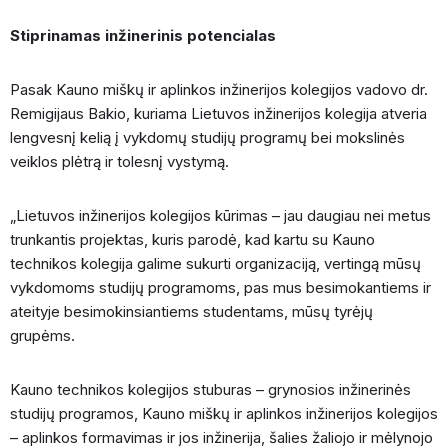
Stiprinamas inžinerinis potencialas
Pasak Kauno miškų ir aplinkos inžinerijos kolegijos vadovo dr.
Remigijaus Bakio, kuriama Lietuvos inžinerijos kolegija atveria
lengvesnį kelią į vykdomų studijų programų bei mokslinės
veiklos plėtrą ir tolesnį vystymą.
„Lietuvos inžinerijos kolegijos kūrimas – jau daugiau nei metus
trunkantis projektas, kuris parodė, kad kartu su Kauno
technikos kolegija galime sukurti organizaciją, vertingą mūsų
vykdomoms studijų programoms, pas mus besimokantiems ir
ateityje besimokinsiantiems studentams, mūsų tyrėjų
grupėms.
Kauno technikos kolegijos stuburas – grynosios inžinerinės
studijų programos, Kauno miškų ir aplinkos inžinerijos kolegijos
– aplinkos formavimas ir jos inžinerija, šalies žaliojo ir mėlynojo