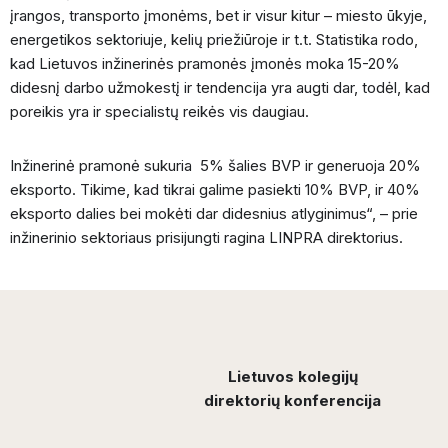
įrangos, transporto įmonėms, bet ir visur kitur – miesto ūkyje,
energetikos sektoriuje, kelių priežiūroje ir t.t. Statistika rodo,
kad Lietuvos inžinerinės pramonės įmonės moka 15-20%
didesnį darbo užmokestį ir tendencija yra augti dar, todėl, kad
poreikis yra ir specialistų reikės vis daugiau.
Inžinerinė pramonė sukuria 5% šalies BVP ir generuoja 20%
eksporto. Tikime, kad tikrai galime pasiekti 10% BVP, ir 40%
eksporto dalies bei mokėti dar didesnius atlyginimus“, – prie
inžinerinio sektoriaus prisijungti ragina LINPRA direktorius.
Lietuvos kolegijų
direktorių konferencija