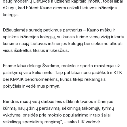
daug modernių Lietuvos ir užsienio kapitalo įmonių, todėl labai
džiugu, kad būtent Kaune gimsta unikali Lietuvos inžinerijos
kolegija.
Džiaugiamės suradę patikimus partnerius – Kauno miškų ir
aplinkos inžinerijos kolegiją, su kuriais turime vieną viziją ir kartu
kursime naują Lietuvos inžinerijos kolegiją bei sieksime atliepti
visus išsikeltus tikslus ir lūkesčius.
Esame labai dėkingi Švietimo, mokslo ir sporto ministerijai už
palaikymą viso kelio metu. Taip pat labai noriu padėkoti ir KTK
bei KMAIK bendruomenėms, kurios tikėjo reikalingais
pokyčiais ir vedė mus pirmyn.
Bendras mūsų visų darbas leis užtikrinti tvarios inžinerijos
kūrimą, naujų žinių perdavimą, sėkmingą taikomųjų tyrimų
vykdymą, prisidės prie mokslo populiarinimo ir taip šaliai
reikalingų specialistų rengimą”, – sako LIK vadovė.