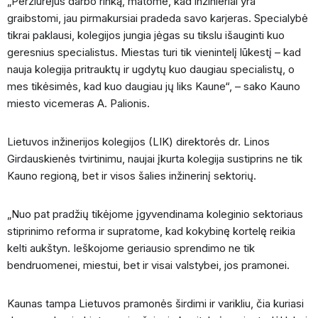
„Peržiūrėjus darbo rinką, matome, kad inžinieriai yra
graibstomi, jau pirmakursiai pradeda savo karjeras. Specialybė
tikrai paklausi, kolegijos jungia jėgas su tikslu išauginti kuo
geresnius specialistus. Miestas turi tik vienintelį lūkestį – kad
nauja kolegija pritrauktų ir ugdytų kuo daugiau specialistų, o
mes tikėsimės, kad kuo daugiau jų liks Kaune“, – sako Kauno
miesto vicemeras A. Palionis.
Lietuvos inžinerijos kolegijos (LIK) direktorės dr. Linos
Girdauskienės tvirtinimu, naujai įkurta kolegija sustiprins ne tik
Kauno regioną, bet ir visos šalies inžinerinį sektorių.
„Nuo pat pradžių tikėjome įgyvendinama koleginio sektoriaus
stiprinimo reforma ir supratome, kad kokybinę kortelę reikia
kelti aukštyn. Ieškojome geriausio sprendimo ne tik
bendruomenei, miestui, bet ir visai valstybei, jos pramonei.
Kaunas tampa Lietuvos pramonės širdimi ir varikliu, čia kuriasi