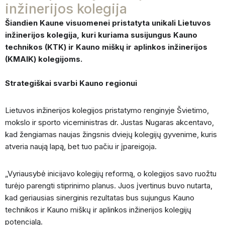
inžinerijos kolegija
Šiandien Kaune visuomenei pristatyta unikali Lietuvos
inžinerijos kolegija, kuri kuriama susijungus Kauno
technikos (KTK) ir Kauno miškų ir aplinkos inžinerijos
(KMAIK) kolegijoms.
Strategiškai svarbi Kauno regionui
Lietuvos inžinerijos kolegijos pristatymo renginyje Švietimo,
mokslo ir sporto viceministras dr. Justas Nugaras akcentavo,
kad žengiamas naujas žingsnis dviejų kolegijų gyvenime, kuris
atveria naują lapą, bet tuo pačiu ir įpareigoja.
„Vyriausybė inicijavo kolegijų reformą, o kolegijos savo ruožtu
turėjo parengti stiprinimo planus. Juos įvertinus buvo nutarta,
kad geriausias sinerginis rezultatas bus sujungus Kauno
technikos ir Kauno miškų ir aplinkos inžinerijos kolegijų
potencialą.