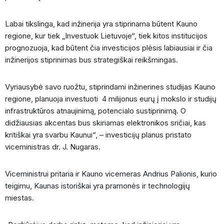
Labai tikslinga, kad inžinerija yra stiprinama būtent Kauno
regione, kur tiek „Investuok Lietuvoje“, tiek kitos institucijos
prognozuoja, kad būtent čia investicijos plėsis labiausiai ir čia
inžinerijos stiprinimas bus strategiškai reikšmingas.
Vyriausybė savo ruožtu, stiprindami inžinerines studijas Kauno
regione, planuoja investuoti 4 milijonus eurų į mokslo ir studijų
infrastruktūros atnaujinimą, potencialo sustiprinimą. O
didžiausias akcentas bus skiriamas elektronikos sričiai, kas
kritiškai yra svarbu Kaunui“, – investicijų planus pristato
viceministras dr. J. Nugaras.
Viceministrui pritaria ir Kauno vicemeras Andrius Palionis, kurio
teigimu, Kaunas istoriškai yra pramonės ir technologijų
miestas.