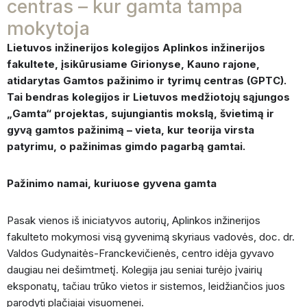
centras – kur gamta tampa
mokytoja
Lietuvos inžinerijos kolegijos Aplinkos inžinerijos
fakultete, įsikūrusiame Girionyse, Kauno rajone,
atidarytas Gamtos pažinimo ir tyrimų centras (GPTC).
Tai bendras kolegijos ir Lietuvos medžiotojų sąjungos
„Gamta“ projektas, sujungiantis mokslą, švietimą ir
gyvą gamtos pažinimą – vieta, kur teorija virsta
patyrimu, o pažinimas gimdo pagarbą gamtai.
Pažinimo namai, kuriuose gyvena gamta
Pasak vienos iš iniciatyvos autorių, Aplinkos inžinerijos
fakulteto mokymosi visą gyvenimą skyriaus vadovės, doc. dr.
Valdos Gudynaitės-Franckevičienės, centro idėja gyvavo
daugiau nei dešimtmetį. Kolegija jau seniai turėjo įvairių
eksponatų, tačiau trūko vietos ir sistemos, leidžiančios juos
parodyti plačiajai visuomenei.