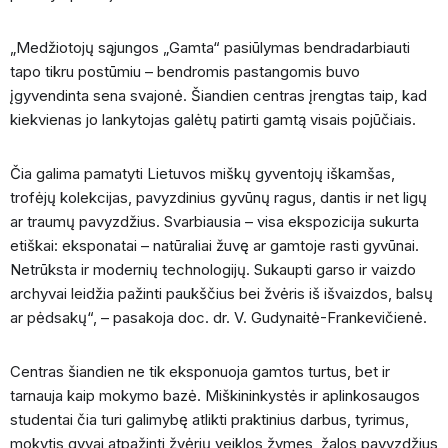
„Medžiotojų sąjungos „Gamta“ pasiūlymas bendradarbiauti
tapo tikru postūmiu – bendromis pastangomis buvo
įgyvendinta sena svajonė. Šiandien centras įrengtas taip, kad
kiekvienas jo lankytojas galėtų patirti gamtą visais pojūčiais.
Čia galima pamatyti Lietuvos miškų gyventojų iškamšas,
trofėjų kolekcijas, pavyzdinius gyvūnų ragus, dantis ir net ligų
ar traumų pavyzdžius. Svarbiausia – visa ekspozicija sukurta
etiškai: eksponatai – natūraliai žuvę ar gamtoje rasti gyvūnai.
Netrūksta ir modernių technologijų. Sukaupti garso ir vaizdo
archyvai leidžia pažinti paukščius bei žvėris iš išvaizdos, balsų
ar pėdsakų“, – pasakoja doc. dr. V. Gudynaitė-Frankevičienė.
Centras šiandien ne tik eksponuoja gamtos turtus, bet ir
tarnauja kaip mokymo bazė. Miškininkystės ir aplinkosaugos
studentai čia turi galimybę atlikti praktinius darbus, tyrimus,
mokytis gyvai atpažinti žvėrių veiklos žymes, žalos pavyzdžius