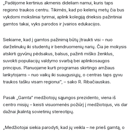
„Padėjome kertinius akmenis dideliam namui, kuris taps
regiono traukos centru. Tikimės, kad po kelerių metų čia bus
vykdomi moksliniai tyrimai, aplink kolegiją drieksis pažintiniai
gamtos takai, vyks parodos ir įvairios edukacijos.
Siekiame, kad į gamtos pažinimą būtų įtraukti visi – nuo
darželinukų iki studentų ir bendruomenių narių. Čia jie mokysis
atskirti gyvūnų pėdsakus, balsus, pažinti miško ženklus,
suvokti populiacijų valdymo svarbą bei aplinkosaugos
principus. Planuojame kurti programas skirtingo amžiaus
lankytojams – nuo vaikų iki suaugusiųjų, o centras taps gyvu
traukos tašku visam regionui“, – sako R. Ribačiauskas.
Pasak „Gamta“ medžiotojų sąjungos prezidento, viena iš
centro misijų – keisti visuomenės požiūrį į medžiotojus, vis dar
dažnai įkalintą sovietinių stereotipų.
„Medžiotojai siekia parodyti, kad jų veikla – ne prieš gamtą, o