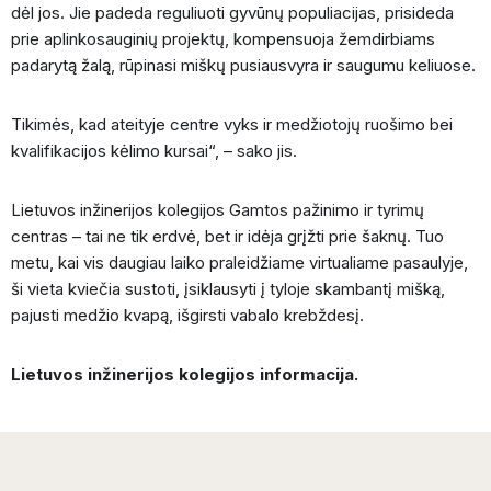
dėl jos. Jie padeda reguliuoti gyvūnų populiacijas, prisideda
prie aplinkosauginių projektų, kompensuoja žemdirbiams
padarytą žalą, rūpinasi miškų pusiausvyra ir saugumu keliuose.
Tikimės, kad ateityje centre vyks ir medžiotojų ruošimo bei
kvalifikacijos kėlimo kursai“, – sako jis.
Lietuvos inžinerijos kolegijos Gamtos pažinimo ir tyrimų
centras – tai ne tik erdvė, bet ir idėja grįžti prie šaknų. Tuo
metu, kai vis daugiau laiko praleidžiame virtualiame pasaulyje,
ši vieta kviečia sustoti, įsiklausyti į tyloje skambantį mišką,
pajusti medžio kvapą, išgirsti vabalo krebždesį.
Lietuvos inžinerijos kolegijos informacija.