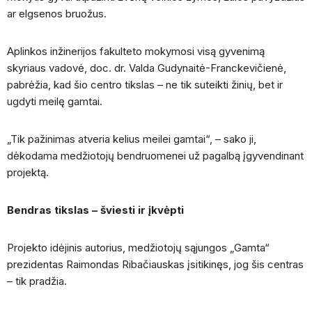
ar elgsenos bruožus.
Aplinkos inžinerijos fakulteto mokymosi visą gyvenimą
skyriaus vadovė, doc. dr. Valda Gudynaitė-Franckevičienė,
pabrėžia, kad šio centro tikslas – ne tik suteikti žinių, bet ir
ugdyti meilę gamtai.
„Tik pažinimas atveria kelius meilei gamtai“, – sako ji,
dėkodama medžiotojų bendruomenei už pagalbą įgyvendinant
projektą.
Bendras tikslas – šviesti ir įkvėpti
Projekto idėjinis autorius, medžiotojų sąjungos „Gamta“
prezidentas Raimondas Ribačiauskas įsitikinęs, jog šis centras
– tik pradžia.