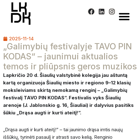
Skip
to
content
2025-11-14
„Galimybių festivalyje TAVO PIN
KODAS“ – jaunimui aktualios
temos ir pliūpsnis geros muzikos
Lapkričio 20 d. Šiaulių valstybinė kolegija jau aštuntą
kartą organizuoja Šiaulių miesto ir regiono 9–12 klasių
moksleiviams skirtą nemokamą renginį – „Galimybių
festivalį TAVO PIN KODAS“. Festivalis vyks Šiaulių
arenoje (J. Jablonskio g. 16, Šiauliai) ir dalyvius pasitiks
šūkiu „Drąsa augti ir kurti ateitį!“.
„Drąsa augti ir kurti ateitį!“ – tai jaunimo drąsa imtis naujų
iššūkių, tyrinėti pasaulį ir atrasti savo kelią. Renginio