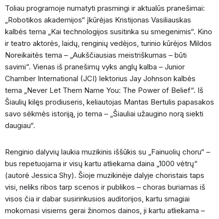
Toliau programoje numatyti prasmingi ir aktualūs pranešimai:
„Robotikos akademijos“ įkūrėjas Kristijonas Vasiliauskas
kalbės tema „Kai technologijos susitinka su smegenimis“. Kino
ir teatro aktorės, laidų, renginių vedėjos, turinio kūrėjos Mildos
Noreikaitės tema – „Aukščiausias meistriškumas – būti
savimi“. Vienas iš pranešimų vyks anglų kalba – Junior
Chamber International (JCI) lektorius Jay Johnson kalbės
tema „Never Let Them Name You: The Power of Belief“. Iš
Šiaulių kilęs prodiuseris, keliautojas Mantas Bertulis papasakos
savo sėkmės istoriją, jo tema – „Šiauliai užaugino norą siekti
daugiau“.
Renginio dalyvių laukia muzikinis iššūkis su „Fainuolių choru“ –
bus repetuojama ir visų kartu atliekama daina „1000 vėtrų“
(autorė Jessica Shy). Šioje muzikinėje dalyje choristais taps
visi, neliks ribos tarp scenos ir publikos – choras buriamas iš
visos čia ir dabar susirinkusios auditorijos, kartu smagiai
mokomasi visiems gerai žinomos dainos, ji kartu atliekama –