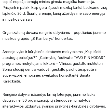
taip iš nepažįstamųjų minios gimsta magiška harmonija.
Prisijunk ir patirk, kaip gera išjausti muziką kartu! Laukiame visų
lapkričio 20 d. Šiaulių arenoje, kurią užpildysime savo energija
ir muzikos garsais!
Organizatorių dovana renginio dalyviams – populiarios jaunimo
muzikos grupės „8 Kambarys“ koncertas.
Arenoje vyks ir kūrybinės dirbtuvės mokytojams „Kaip išeiti
atostogų pailsėjus?“. „Galimybių festivalio TAVO PIN KODAS“
programos mokytojams lektorė – Vilniaus geštalto instituto ir
Soma studijų centro vadovė, geštalto psichoterapeutė ir
supervizorė, emocinės sveikatos konsultantė Brigita
Kaleckaitė.
Renginio dalyviai išbandys laimę loterijoje, jaunimo lauks
daugiau nei 50 organizacijų, jų stenduose numatytos
interaktyvios užduotys, įvairios praktinės-kūrybinės dirbtuvės.