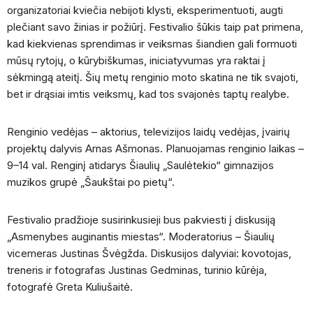
organizatoriai kviečia nebijoti klysti, eksperimentuoti, augti
plečiant savo žinias ir požiūrį. Festivalio šūkis taip pat primena,
kad kiekvienas sprendimas ir veiksmas šiandien gali formuoti
mūsų rytojų, o kūrybiškumas, iniciatyvumas yra raktai į
sėkmingą ateitį. Šių metų renginio moto skatina ne tik svajoti,
bet ir drąsiai imtis veiksmų, kad tos svajonės taptų realybe.
Renginio vedėjas – aktorius, televizijos laidų vedėjas, įvairių
projektų dalyvis Arnas Ašmonas. Planuojamas renginio laikas –
9–14 val. Renginį atidarys Šiaulių „Saulėtekio“ gimnazijos
muzikos grupė „Šaukštai po pietų“.
Festivalio pradžioje susirinkusieji bus pakviesti į diskusiją
„Asmenybes auginantis miestas“. Moderatorius – Šiaulių
vicemeras Justinas Švėgžda. Diskusijos dalyviai: kovotojas,
treneris ir fotografas Justinas Gedminas, turinio kūrėja,
fotografė Greta Kuliušaitė.