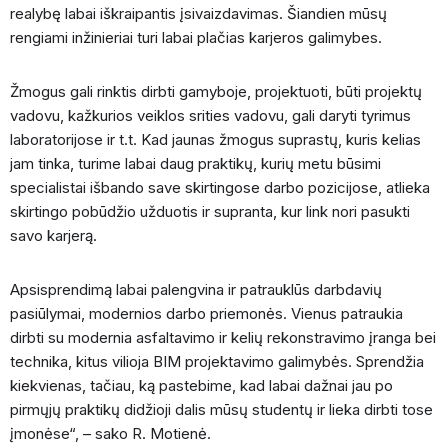
realybę labai iškraipantis įsivaizdavimas. Šiandien mūsų
rengiami inžinieriai turi labai plačias karjeros galimybes.
Žmogus gali rinktis dirbti gamyboje, projektuoti, būti projektų
vadovu, kažkurios veiklos srities vadovu, gali daryti tyrimus
laboratorijose ir t.t. Kad jaunas žmogus suprastų, kuris kelias
jam tinka, turime labai daug praktikų, kurių metu būsimi
specialistai išbando save skirtingose darbo pozicijose, atlieka
skirtingo pobūdžio užduotis ir supranta, kur link nori pasukti
savo karjerą.
Apsisprendimą labai palengvina ir patrauklūs darbdavių
pasiūlymai, modernios darbo priemonės. Vienus patraukia
dirbti su modernia asfaltavimo ir kelių rekonstravimo įranga bei
technika, kitus vilioja BIM projektavimo galimybės. Sprendžia
kiekvienas, tačiau, ką pastebime, kad labai dažnai jau po
pirmųjų praktikų didžioji dalis mūsų studentų ir lieka dirbti tose
įmonėse“, – sako R. Motienė.