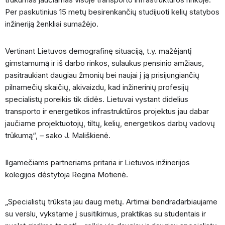
Per paskutinius 15 metų besirenkančių studijuoti kelių statybos
inžineriją ženkliai sumažėjo.
Vertinant Lietuvos demografinę situaciją, t.y. mažėjantį
gimstamumą ir iš darbo rinkos, sulaukus pensinio amžiaus,
pasitraukiant daugiau žmonių bei naujai į ją prisijungiančių
pilnamečių skaičių, akivaizdu, kad inžinerinių profesijų
specialistų poreikis tik didės. Lietuvai vystant didelius
transporto ir energetikos infrastruktūros projektus jau dabar
jaučiame projektuotojų, tiltų, kelių, energetikos darbų vadovų
trūkumą“, – sako J. Mališkienė.
Ilgamečiams partneriams pritaria ir Lietuvos inžinerijos
kolegijos dėstytoja Regina Motienė.
„Specialistų trūksta jau daug metų. Artimai bendradarbiaujame
su verslu, vykstame į susitikimus, praktikas su studentais ir