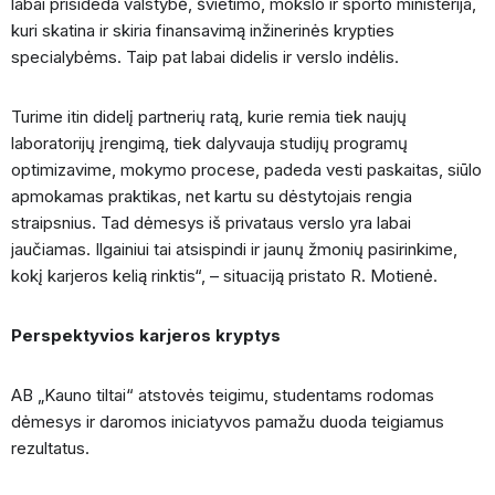
labai prisideda valstybė, švietimo, mokslo ir sporto ministerija,
kuri skatina ir skiria finansavimą inžinerinės krypties
specialybėms. Taip pat labai didelis ir verslo indėlis.
Turime itin didelį partnerių ratą, kurie remia tiek naujų
laboratorijų įrengimą, tiek dalyvauja studijų programų
optimizavime, mokymo procese, padeda vesti paskaitas, siūlo
apmokamas praktikas, net kartu su dėstytojais rengia
straipsnius. Tad dėmesys iš privataus verslo yra labai
jaučiamas. Ilgainiui tai atsispindi ir jaunų žmonių pasirinkime,
kokį karjeros kelią rinktis“, – situaciją pristato R. Motienė.
Perspektyvios karjeros kryptys
AB „Kauno tiltai“ atstovės teigimu, studentams rodomas
dėmesys ir daromos iniciatyvos pamažu duoda teigiamus
rezultatus.