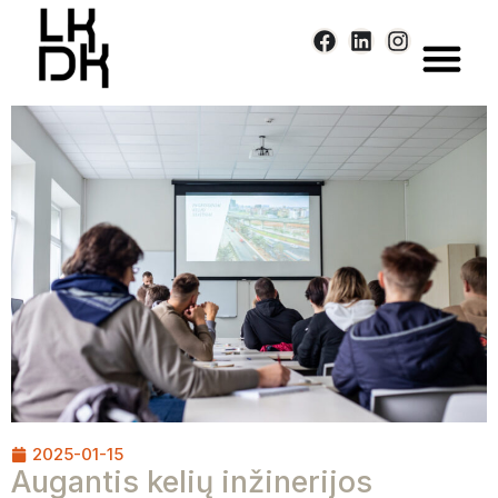
Skip
to
content
2025-01-15
Augantis kelių inžinerijos