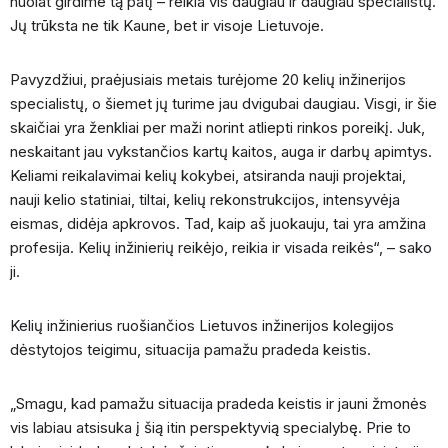
nuolat girdime tą patį – reikia vis daugiau ir daugiau specialistų.
Jų trūksta ne tik Kaune, bet ir visoje Lietuvoje.
Pavyzdžiui, praėjusiais metais turėjome 20 kelių inžinerijos
specialistų, o šiemet jų turime jau dvigubai daugiau. Visgi, ir šie
skaičiai yra ženkliai per maži norint atliepti rinkos poreikį. Juk,
neskaitant jau vykstančios kartų kaitos, auga ir darbų apimtys.
Keliami reikalavimai kelių kokybei, atsiranda nauji projektai,
nauji kelio statiniai, tiltai, kelių rekonstrukcijos, intensyvėja
eismas, didėja apkrovos. Tad, kaip aš juokauju, tai yra amžina
profesija. Kelių inžinierių reikėjo, reikia ir visada reikės“, – sako
ji.
Kelių inžinierius ruošiančios Lietuvos inžinerijos kolegijos
dėstytojos teigimu, situacija pamažu pradeda keistis.
„Smagu, kad pamažu situacija pradeda keistis ir jauni žmonės
vis labiau atsisuka į šią itin perspektyvią specialybę. Prie to