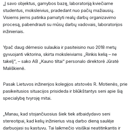
„Į savo objektus, gamybos bazę, laboratoriją kviečiame
studentus, moksleivius, pradedant nuo pačių mažiausių.
Visiems jiems patinka pamatyti realų darbų organizavimo
procesą, pabendrauti su mūsų darbų vadovais, laboratorijos
inžinieriais.
Ypač daug dėmesio sulaukia ir pasiteisino nuo 2018 metų
gyvuojanti viktorina, skirta moksleiviams „Rinkis kelią – ne
takelį“, – sako AB „Kauno tiltai“ personalo direktorė Jūratė
Mališkienė.
Pasak Lietuvos inžinerijos kolegijos atstovės R. Motienės, prie
pasikeitusios situacijos prisideda ir bliūkštantys seni apie šią
specialybę tvyroję mitai.
„Manau, kad stojančiuosius šiek tiek atbaidydavo seni
stereotipai, kad kelių inžinierius visą darbo dieną saulėje
darbuojasi su kastuvu. Tai laikmečio visiškai neatitinkantis ir