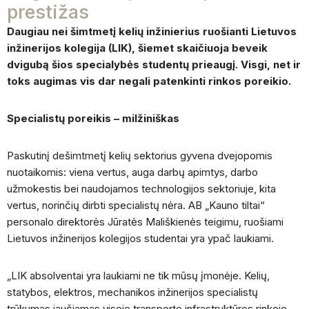
prestižas
Daugiau nei šimtmetį kelių inžinierius ruošianti Lietuvos
inžinerijos kolegija (LIK), šiemet skaičiuoja beveik
dvigubą šios specialybės studentų prieaugį. Visgi, net ir
toks augimas vis dar negali patenkinti rinkos poreikio.
Specialistų poreikis – milžiniškas
Paskutinį dešimtmetį kelių sektorius gyvena dvejopomis
nuotaikomis: viena vertus, auga darbų apimtys, darbo
užmokestis bei naudojamos technologijos sektoriuje, kita
vertus, norinčių dirbti specialistų nėra. AB „Kauno tiltai“
personalo direktorės Jūratės Mališkienės teigimu, ruošiami
Lietuvos inžinerijos kolegijos studentai yra ypač laukiami.
„LIK absolventai yra laukiami ne tik mūsų įmonėje. Kelių,
statybos, elektros, mechanikos inžinerijos specialistų
trūkumas jaučiamas visoje transporto infrastruktūros rinkoje.