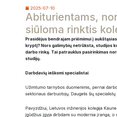
2025-07-10
Abiturientams, nor
siūloma rinktis kol
Prasidėjus bendrajam priėmimui į aukštąsias 
kryptį? Nors galimybių netrūksta, studijos koleg
darbo rinką. Tai patrauklus pasirinkimas nori
studijų.
Darbdavių ieškomi specialistai
Užimtumo tarnybos duomenimis, pernai darbdav
sektoriaus darbuotojų. Daugelis šių specialistų
Pavyzdžiui, Lietuvos inžinerijos kolegija Kaune 
įgūdžius įgyja dirbdami su modernia įranga, o st