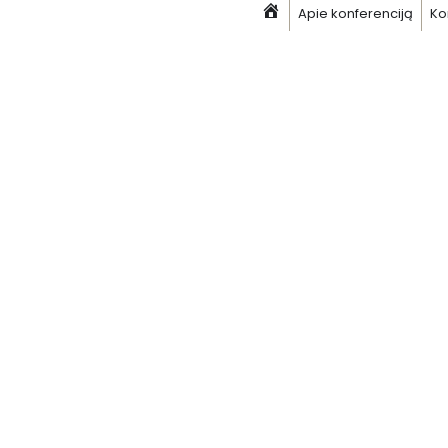
Apie konferenciją
Ko
Pagrindinis
Skip
to
content