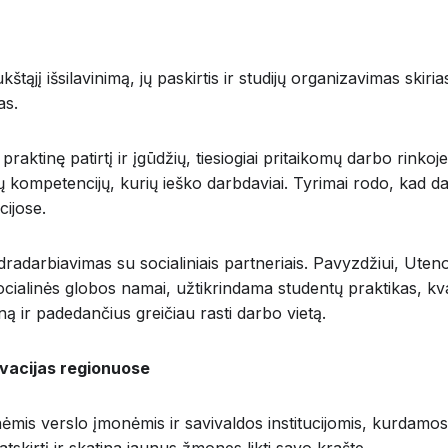
ukštąjį išsilavinimą, jų paskirtis ir studijų organizavimas skir
as.
aktinę patirtį ir įgūdžių, tiesiogiai pritaikomų darbo rinkoje
kompetencijų, kurių ieško darbdaviai. Tyrimai rodo, kad dar
cijose.
ndradarbiavimas su socialiniais partneriais. Pavyzdžiui, Uten
ocialinės globos namai, užtikrindama studentų praktikas, kv
ną ir padedančius greičiau rasti darbo vietą.
ovacijas regionuose
nėmis verslo įmonėmis ir savivaldos institucijomis, kurdamos
tskirtį ir skatina jaunus žmones likti savo krašte.