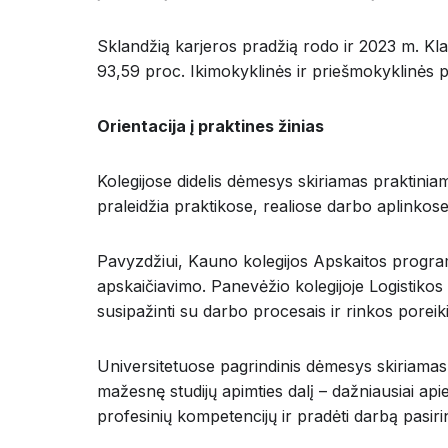
Sklandžią karjeros pradžią rodo ir 2023 m. Kla
93,59 proc. Ikimokyklinės ir priešmokyklinės 
Orientacija į praktines žinias
Kolegijose didelis dėmesys skiriamas praktiniam
praleidžia praktikose, realiose darbo aplinkos
Pavyzdžiui, Kauno kolegijos Apskaitos program
apskaičiavimo. Panevėžio kolegijoje Logistikos
susipažinti su darbo procesais ir rinkos poreiki
Universitetuose pagrindinis dėmesys skiriamas 
mažesnę studijų apimties dalį – dažniausiai api
profesinių kompetencijų ir pradėti darbą pasirin