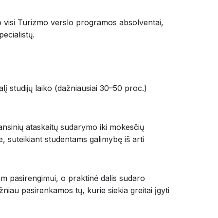
no visi Turizmo verslo programos absolventai,
ecialistų.
lį studijų laiko (dažniausiai 30–50 proc.)
ansinių ataskaitų sudarymo iki mokesčių
 suteikiant studentams galimybę iš arti
am pasirengimui, o praktinė dalis sudaro
niau pasirenkamos tų, kurie siekia greitai įgyti