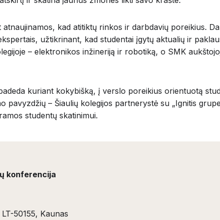
 atnaujinamos, kad atitiktų rinkos ir darbdavių poreikius.
kspertais, užtikrinant, kad studentai įgytų aktualių ir paklau
egijoje – elektronikos inžineriją ir robotiką, o SMK aukštojoje
t padeda kuriant kokybišką, į verslo poreikius orientuotą stud
 pavyzdžių – Šiaulių kolegijos partnerystė su „Ignitis grupe
gramos studentų skatinimui.
ių konferencija
5, LT-50155, Kaunas