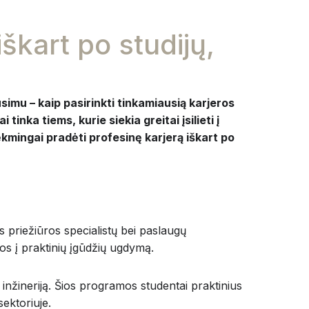
škart po studijų,
imu – kaip pasirinkti tinkamiausią karjeros
tinka tiems, kurie siekia greitai įsilieti į
sėkmingai pradėti profesinę karjerą iškart po
priežiūros specialistų bei paslaugų
os į praktinių įgūdžių ugdymą.
ų inžineriją. Šios programos studentai praktinius
sektoriuje.