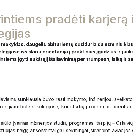
intiems pradėti karjerą i
egijas
mokyklas, daugelis abiturientų susiduria su esminiu klaus
ijose išsiskiria orientacija į praktinius įgūdžius ir puikiai 
ntiems įgyti aukštąjį išsilavinimą per trumpesnį laiką ir 
iams sunkiausia buvo rasti mokymo, inžinerijos, sveikatos 
 rengiami būtent kolegijose, kur studijų programos orientuot
siūlo įvairias inžinerijos studijų programas, tarp jų – Orlaivi
udijas baigę absolventai gali sėkmingai įsidarbinti aviacijos 