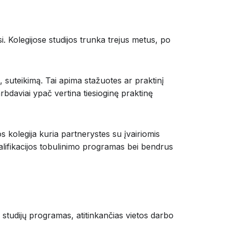
iasi. Kolegijose studijos trunka trejus metus, po
, suteikimą. Tai apima stažuotes ar praktinį
bdaviai ypač vertina tiesioginę praktinę
os kolegija kuria partnerystes su įvairiomis
alifikacijos tobulinimo programas bei bendrus
 studijų programas, atitinkančias vietos darbo