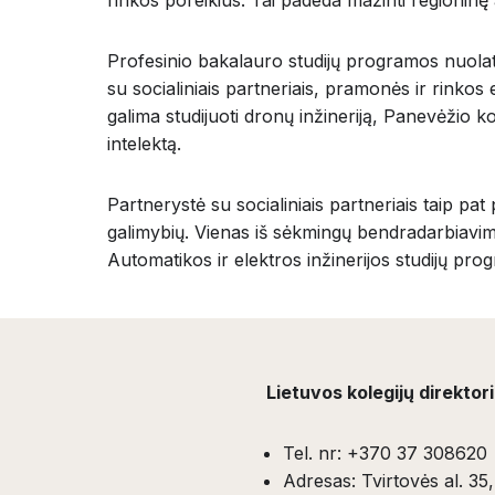
Profesinio bakalauro studijų programos nuolat
su socialiniais partneriais, pramonės ir rinkos e
galima studijuoti dronų inžineriją, Panevėžio kol
intelektą.
Partnerystė su socialiniais partneriais taip pa
galimybių. Vienas iš sėkmingų bendradarbiavimo
Automatikos ir elektros inžinerijos studijų pro
Lietuvos kolegijų direktor
Tel. nr: +370 37 308620
Adresas: Tvirtovės al. 3