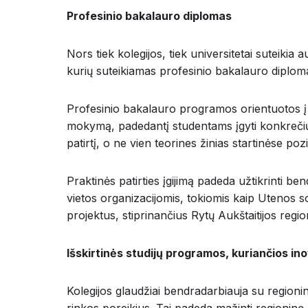
Profesinio bakalauro diplomas
Nors tiek kolegijos, tiek universitetai suteikia a
kurių suteikiamas profesinio bakalauro diplom
Profesinio bakalauro programos orientuotos į pr
mokymą, padedantį studentams įgyti konkrečių 
patirtį, o ne vien teorines žinias startinėse pozi
Praktinės patirties įgijimą padeda užtikrinti be
vietos organizacijomis, tokiomis kaip Utenos s
projektus, stiprinančius Rytų Aukštaitijos regio
Išskirtinės studijų programos, kuriančios in
Kolegijos glaudžiai bendradarbiauja su regioni
rinkos poreikius. Tai padeda mažinti regioninę a