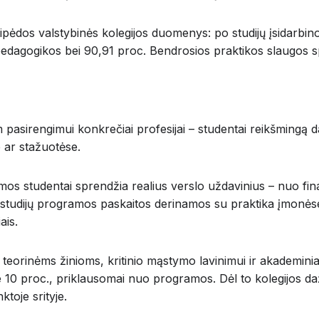
ipėdos valstybinės kolegijos duomenys: po studijų įsidarbi
pedagogikos bei 90,91 proc. Bendrosios praktikos slaugos sp
 pasirengimui konkrečiai profesijai – studentai reikšmingą da
e ar stažuotėse.
os studentai sprendžia realius verslo uždavinius – nuo fin
 studijų programos paskaitos derinamos su praktika įmonėse,
ais.
teorinėms žinioms, kritinio mąstymo lavinimui ir akademini
e 10 proc., priklausomai nuo programos. Dėl to kolegijos daž
ktoje srityje.