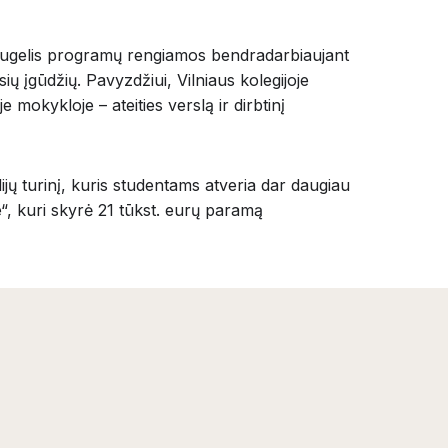
 Daugelis programų rengiamos bendradarbiaujant
sių įgūdžių. Pavyzdžiui, Vilniaus kolegijoje
 mokykloje – ateities verslą ir dirbtinį
ijų turinį, kuris studentams atveria dar daugiau
“, kuri skyrė 21 tūkst. eurų paramą