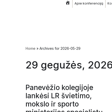
Apie konferenciją
Ko
Pagrindinis
Skip
to
content
Home
»
Archives for 2026-05-29
29 gegužės, 202
Panevėžio kolegijoje
lankėsi LR švietimo,
mokslo ir sporto