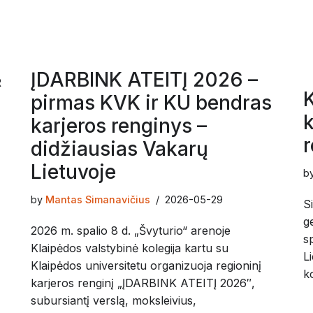
ĮDARBINK ATEITĮ 2026 –
R
K
pirmas KVK ir KU bendras
k
karjeros renginys –
r
didžiausias Vakarų
Lietuvoje
b
by
Mantas Simanavičius
2026-05-29
Si
g
2026 m. spalio 8 d. „Švyturio“ arenoje
s
Klaipėdos valstybinė kolegija kartu su
L
Klaipėdos universitetu organizuoja regioninį
k
karjeros renginį „ĮDARBINK ATEITĮ 2026″,
subursiantį verslą, moksleivius,