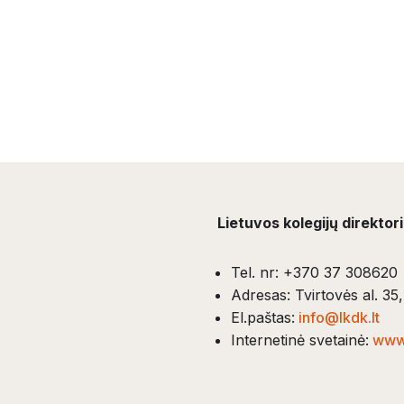
Lietuvos kolegijų direktor
Tel. nr: +370 37 308620
Adresas: Tvirtovės al. 3
El.paštas:
info@lkdk.lt
Internetinė svetainė:
www.