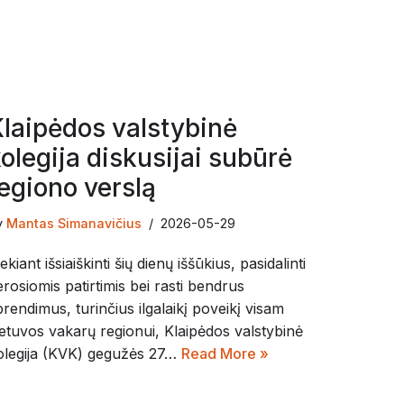
laipėdos valstybinė
olegija diskusijai subūrė
egiono verslą
y
Mantas Simanavičius
2026-05-29
ekiant išsiaiškinti šių dienų iššūkius, pasidalinti
erosiomis patirtimis bei rasti bendrus
prendimus, turinčius ilgalaikį poveikį visam
ietuvos vakarų regionui, Klaipėdos valstybinė
olegija (KVK) gegužės 27…
Read More »