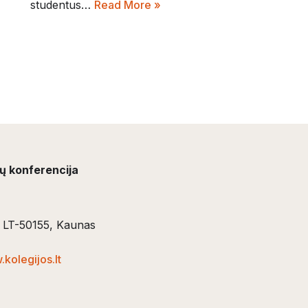
studentus…
Read More »
ių konferencija
5, LT-50155, Kaunas
kolegijos.lt