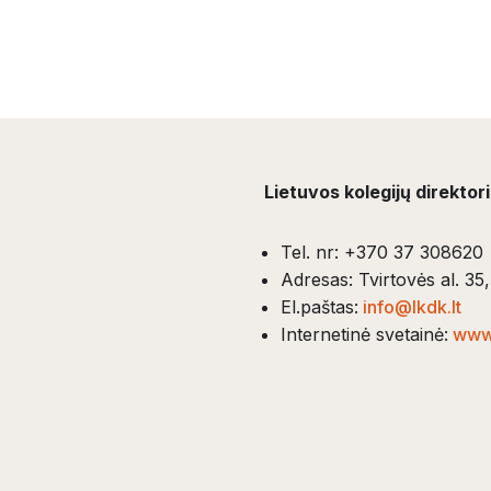
Lietuvos kolegijų direktor
Tel. nr: +370 37 308620
Adresas: Tvirtovės al. 3
El.paštas:
info@lkdk.lt
Internetinė svetainė:
www.