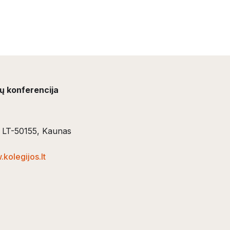
ių konferencija
5, LT-50155, Kaunas
kolegijos.lt