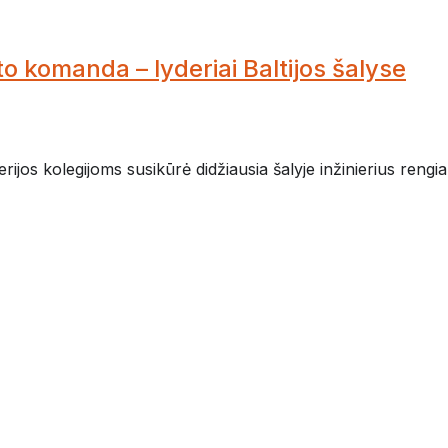
to komanda – lyderiai Baltijos šalyse
os kolegijoms susikūrė didžiausia šalyje inžinierius rengiant