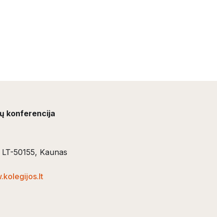
ių konferencija
5, LT-50155, Kaunas
kolegijos.lt