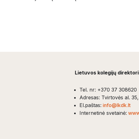
Lietuvos kolegijų direktor
Tel. nr: +370 37 308620
Adresas: Tvirtovės al. 3
El.paštas:
info@lkdk.lt
Internetinė svetainė:
www.