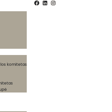
klos komitetas
mitetas
rupė