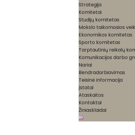
Strategija
Komitetai
Studijų komitetas
Mokslo taikomosios vei
Ekonomikos komitetas
Sporto komitetas
Tarptautinių reikalų ko
Komunikacijos darbo g
Nariai
Bendradarbiavimas
Teisinė informacija
Įstatai
Ataskaitos
Kontaktai
Žiniasklaidai