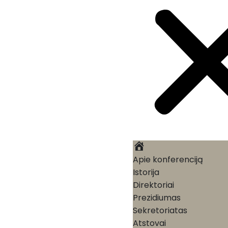
Pagrindinis
Apie konferenciją
Istorija
Direktoriai
Prezidiumas
Sekretoriatas
Atstovai